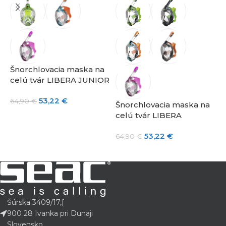
Šnorchlovacia maska na
Š
celú tvár LIBERA JUNIOR
c
53,22
€
64,90
€
4
Šnorchlovacia maska na
celú tvár LIBERA
53,22
€
64,90
€
Šúrska 3409/17,[
900 28 Ivanka pri Dunaji
Slovensko