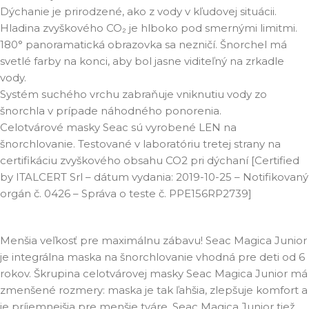
Dýchanie je prirodzené, ako z vody v kľudovej situácii.
Hladina zvyškového CO₂ je hlboko pod smernými limitmi.
180° panoramatická obrazovka sa nezničí. Šnorchel má
svetlé farby na konci, aby bol jasne viditeľný na zrkadle
vody.
Systém suchého vrchu zabraňuje vniknutiu vody zo
šnorchla v prípade náhodného ponorenia.
Celotvárové masky Seac sú vyrobené LEN na
šnorchlovanie. Testované v laboratóriu tretej strany na
certifikáciu zvyškového obsahu CO2 pri dýchaní [Certified
by ITALCERT Srl – dátum vydania: 2019-10-25 – Notifikovaný
orgán č. 0426 – Správa o teste č. PPE156RP2739]
Menšia veľkosť pre maximálnu zábavu! Seac Magica Junior
je integrálna maska na šnorchlovanie vhodná pre deti od 6
rokov. Škrupina celotvárovej masky Seac Magica Junior má
zmenšené rozmery: maska je tak ľahšia, zlepšuje komfort a
je príjemnejšia pre menšie tváre. Seac Magica Junior tiež