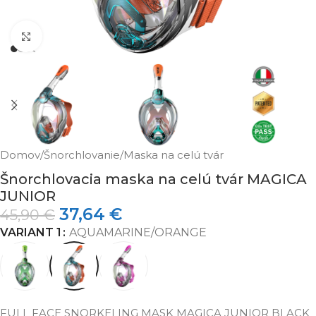
Klikni pre zväčšenie
Domov
/
Šnorchlovanie
/
Maska na celú tvár
Šnorchlovacia maska na celú tvár MAGICA
JUNIOR
37,64
€
45,90
€
VARIANT 1
AQUAMARINE/ORANGE
FULL FACE SNORKELING MASK MAGICA JUNIOR BLACK