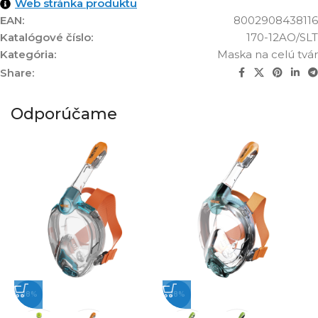
Web stránka produktu
EAN:
8002908438116
Katalógové číslo:
170-12AO/SLT
Kategória:
Maska na celú tvár
Share:
Odporúčame
-18%
-18%