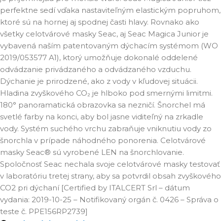
perfektne sedí vďaka nastaviteľným elastickým popruhom,
ktoré sú na hornej aj spodnej časti hlavy. Rovnako ako
všetky celotvárové masky Seac, aj Seac Magica Junior je
vybavená naším patentovaným dýchacím systémom (WO
2019/053577 A1), ktorý umožňuje dokonalé oddelené
odvádzanie privádzaného a odvádzaného vzduchu.
Dýchanie je prirodzené, ako z vody v kľudovej situácii.
Hladina zvyškového CO₂ je hlboko pod smernými limitmi.
180° panoramatická obrazovka sa nezničí. Šnorchel má
svetlé farby na konci, aby bol jasne viditeľný na zrkadle
vody. Systém suchého vrchu zabraňuje vniknutiu vody zo
šnorchla v prípade náhodného ponorenia. Celotvárové
masky Seac® sú vyrobené LEN na šnorchlovanie.
Spoločnosť Seac nechala svoje celotvárové masky testovať
v laboratóriu tretej strany, aby sa potvrdil obsah zvyškového
CO2 pri dýchaní [Certified by ITALCERT Srl – dátum
vydania: 2019-10-25 – Notifikovaný orgán č. 0426 – Správa o
teste č. PPE156RP2739]