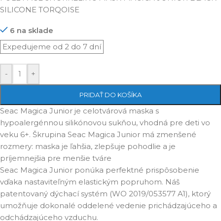
SILICONE TORQOISE
6 na sklade
-
+
PRIDAŤ DO KOŠÍKA
Seac Magica Junior je celotvárová maska s
hypoalergénnou silikónovou sukňou, vhodná pre deti vo
veku 6+. Škrupina Seac Magica Junior má zmenšené
rozmery: maska je ľahšia, zlepšuje pohodlie a je
príjemnejšia pre menšie tváre
Seac Magica Junior ponúka perfektné prispôsobenie
vďaka nastaviteľným elastickým popruhom. Náš
patentovaný dýchací systém (WO 2019/053577 A1), ktorý
umožňuje dokonalé oddelené vedenie prichádzajúceho a
odchádzajúceho vzduchu.