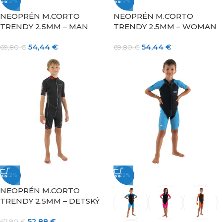
-22%
-22%
NEOPRÉN M.CORTO
NEOPRÉN M.CORTO
TRENDY 2.5MM – MAN
TRENDY 2.5MM – WOMAN
54,44
€
54,44
€
69,80
€
69,80
€
-22%
-22%
NEOPRÉN M.CORTO
TRENDY 2.5MM – DETSKÝ
52,88
€
67,80
€