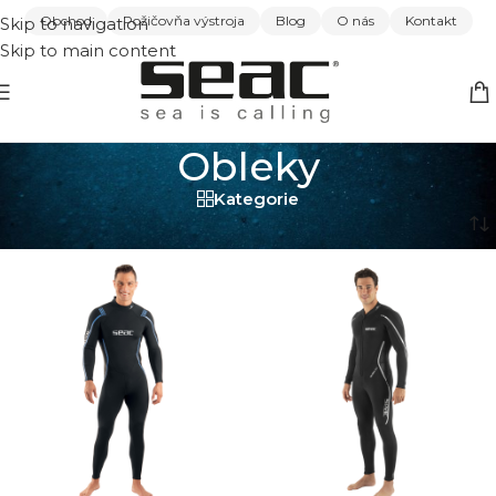
Obchod
Požičovňa výstroja
Blog
O nás
Kontakt
Skip to navigation
Skip to main content
Obleky
Kategorie
Domov
/
Šnorchlovanie
/
Obleky