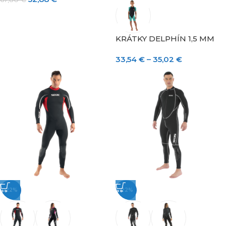
KRÁTKY DELPHÍN 1,5 MM
33,54
€
–
35,02
€
-22%
-22%