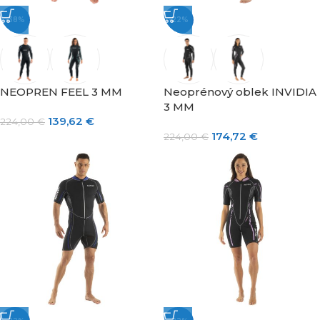
-38%
-22%
NEOPREN FEEL 3 MM
Neoprénový oblek INVIDIA
3 MM
139,62
€
224,00
€
174,72
€
224,00
€