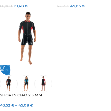
51,48
€
49,63
€
66,00
€
63,63
€
-22%
SHORTY CIAO 2,5 MM
43,52
€
–
45,08
€