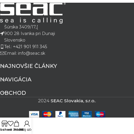
Šúrska 3409/17,[
900 28 Ivanka pri Dunaji
Slovensko
Tel.: +421 901 911 345
Email: info@seac.sk
NAJNOVŠIE ČLÁNKY
NAVIGÁCIA
OBCHOD
2024
SEAC Slovakia, s.r.o.
.
bchod
oznam želaní
Košík
Môj účet