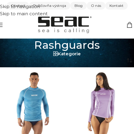
Obchod
Požičovňa výstroja
Blog
O nás
Kontakt
Skip to navigation
Skip to main content
Rashguards
Kategorie
Domov
/
Šnorchlovanie
/
Rashguards