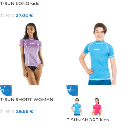
T-SUN LONG kids
27,02
€
32,95
€
-18%
-18%
T-SUN SHORT WOMAN
28,66
€
34,95
€
T-SUN SHORT kids