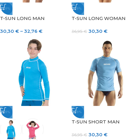
-18%
-18%
T-SUN LONG MAN
T-SUN LONG WOMAN
30,30
€
–
32,76
€
30,30
€
36,95
€
-18%
-18%
T-SUN SHORT MAN
30,30
€
36,95
€