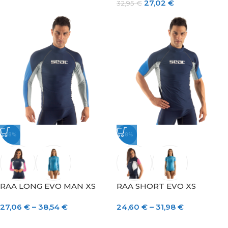
27,02
€
32,95
€
-18%
-18%
RAA LONG EVO MAN XS
RAA SHORT EVO XS
27,06
€
–
38,54
€
24,60
€
–
31,98
€