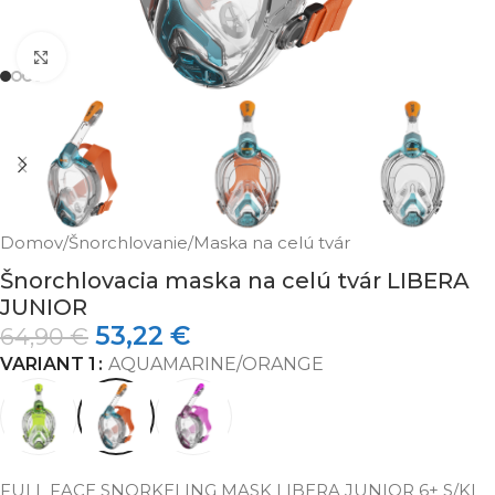
Klikni pre zväčšenie
Domov
/
Šnorchlovanie
/
Maska na celú tvár
Šnorchlovacia maska na celú tvár LIBERA
JUNIOR
53,22
€
64,90
€
VARIANT 1
AQUAMARINE/ORANGE
FULL FACE SNORKELING MASK LIBERA JUNIOR 6+ S/KL