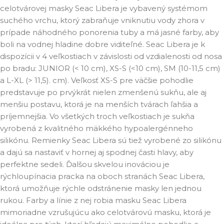
celotvárovej masky Seac Libera je vybavený systémom
suchého vrchu, ktorý zabraňuje vniknutiu vody zhora v
prípade náhodného ponorenia tuby a má jasné farby, aby
boli na vodnej hladine dobre viditeľné. Seac Libera je k
dispozícii v 4 veľkostiach v závislosti od vzdialenosti od nosa
po bradu: JUNIOR (< 10 cm), XS-S (<10 cm), SM (10-11,5 cm)
a L-XL (> 11,5). cm). Veľkosť XS-S pre väčšie pohodlie
predstavuje po prvýkrát nielen zmenšenú sukňu, ale aj
menšiu postavu, ktorá je na menších tvárach ľahšia a
príjemnejšia. Vo všetkých troch veľkostiach je sukňa
vyrobená z kvalitného mäkkého hypoalergénneho
silikónu. Remienky Seac Libera sú tiež vyrobené zo silikónu
a dajú sa nastaviť v hornej aj spodnej časti hlavy, aby
perfektne sedeli. Ďalšou skvelou inováciou je
rýchloupínacia pracka na oboch stranách Seac Libera,
ktorá umožňuje rýchle odstránenie masky len jednou
rukou. Farby a línie z nej robia masku Seac Libera
mimoriadne vzrušujúcu ako celotvárovú masku, ktorá je