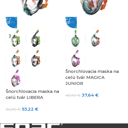
-18%
-18%
Šnorchlovacia maska na
Š
celú tvár MAGICA
c
JUNIOR
4
Šnorchlovacia maska na
37,64
€
45,90
€
celú tvár LIBERA
53,22
€
64,90
€