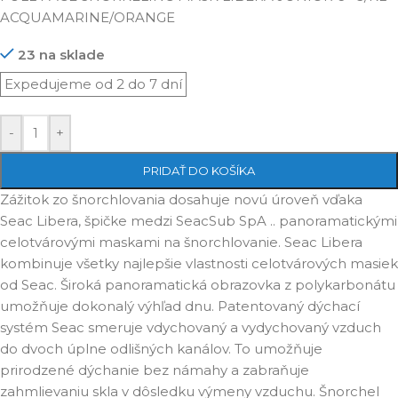
ACQUAMARINE/ORANGE
23 na sklade
-
+
PRIDAŤ DO KOŠÍKA
Zážitok zo šnorchlovania dosahuje novú úroveň vďaka
Seac Libera, špičke medzi SeacSub SpA .. panoramatickými
celotvárovými maskami na šnorchlovanie. Seac Libera
kombinuje všetky najlepšie vlastnosti celotvárových masiek
od Seac. Široká panoramatická obrazovka z polykarbonátu
umožňuje dokonalý výhľad dnu. Patentovaný dýchací
systém Seac smeruje vdychovaný a vydychovaný vzduch
do dvoch úplne odlišných kanálov. To umožňuje
prirodzené dýchanie bez námahy a zabraňuje
zahmlievaniu skla v dôsledku výmeny vzduchu. Šnorchel