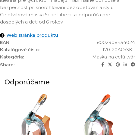
ideálna pre tých, ktorí hľadajú maximálne pohodlie a
bezpečnosť pri šnorchlovaní bez obetovania štýlu.
Celotvárová maska Seac Libera sa odporúča pre
dospelých a deti od 6 rokov.
Web stránka produktu
EAN:
8002908454024
Katalógové číslo:
170-20AO/SKL
Kategória:
Maska na celú tvár
Share:
Odporúčame