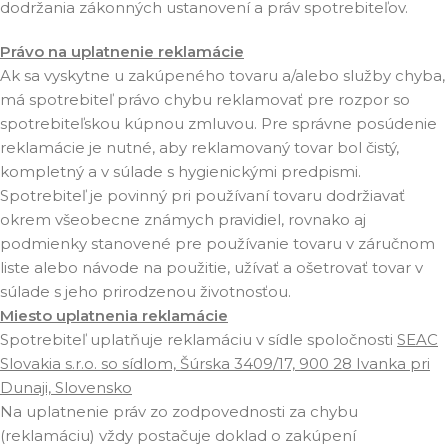
dodržania zákonných ustanovení a práv spotrebiteľov.
Právo na uplatnenie reklamácie
Ak sa vyskytne u zakúpeného tovaru a/alebo služby chyba,
má spotrebiteľ právo chybu reklamovať pre rozpor so
spotrebiteľskou kúpnou zmluvou. Pre správne posúdenie
reklamácie je nutné, aby reklamovaný tovar bol čistý,
kompletný a v súlade s hygienickými predpismi.
Spotrebiteľ je povinný pri používaní tovaru dodržiavať
okrem všeobecne známych pravidiel, rovnako aj
podmienky stanovené pre používanie tovaru v záručnom
liste alebo návode na použitie, užívať a ošetrovať tovar v
súlade s jeho prirodzenou životnosťou.
Miesto uplatnenia reklamácie
Spotrebiteľ uplatňuje reklamáciu v sídle spoločnosti
SEAC
Slovakia s.r.o. so sídlom, Šúrska 3409/17, 900 28 Ivanka pri
Dunaji, Slovensko
Na uplatnenie práv zo zodpovednosti za chybu
(reklamáciu) vždy postačuje doklad o zakúpení