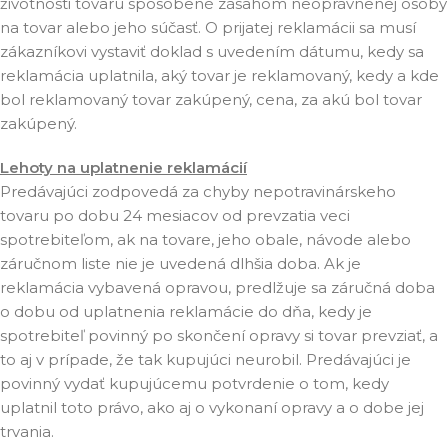
životnosti tovaru spôsobené zásahom neoprávnenej osoby
na tovar alebo jeho súčasť. O prijatej reklamácii sa musí
zákazníkovi vystaviť doklad s uvedením dátumu, kedy sa
reklamácia uplatnila, aký tovar je reklamovaný, kedy a kde
bol reklamovaný tovar zakúpený, cena, za akú bol tovar
zakúpený.
Lehoty na uplatnenie reklamácií
Predávajúci zodpovedá za chyby nepotravinárskeho
tovaru po dobu 24 mesiacov od prevzatia veci
spotrebiteľom, ak na tovare, jeho obale, návode alebo
záručnom liste nie je uvedená dlhšia doba. Ak je
reklamácia vybavená opravou, predlžuje sa záručná doba
o dobu od uplatnenia reklamácie do dňa, kedy je
spotrebiteľ povinný po skončení opravy si tovar prevziať, a
to aj v prípade, že tak kupujúci neurobil. Predávajúci je
povinný vydať kupujúcemu potvrdenie o tom, kedy
uplatnil toto právo, ako aj o vykonaní opravy a o dobe jej
trvania.