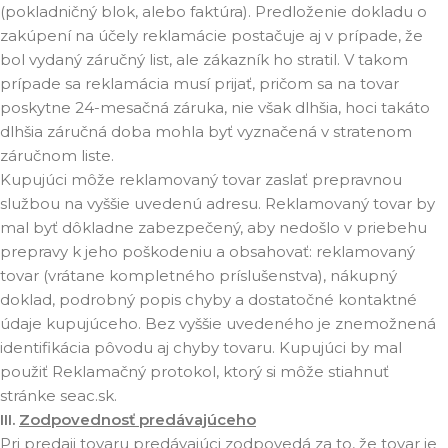
(pokladničný blok, alebo faktúra). Predloženie dokladu o
zakúpení na účely reklamácie postačuje aj v prípade, že
bol vydaný záručný list, ale zákazník ho stratil. V takom
prípade sa reklamácia musí prijať, pričom sa na tovar
poskytne 24-mesačná záruka, nie však dlhšia, hoci takáto
dlhšia záručná doba mohla byť vyznačená v stratenom
záručnom liste.
Kupujúci môže reklamovaný tovar zaslať prepravnou
službou na vyššie uvedenú adresu. Reklamovaný tovar by
mal byť dôkladne zabezpečený, aby nedošlo v priebehu
prepravy k jeho poškodeniu a obsahovať: reklamovaný
tovar (vrátane kompletného príslušenstva), nákupný
doklad, podrobný popis chyby a dostatočné kontaktné
údaje kupujúceho. Bez vyššie uvedeného je znemožnená
identifikácia pôvodu aj chyby tovaru. Kupujúci by mal
použiť Reklamačný protokol, ktorý si môže stiahnuť
stránke seac.sk.
III.
Zodpovednosť predávajúceho
Pri predaji tovaru predávajúci zodpovedá za to, že tovar je