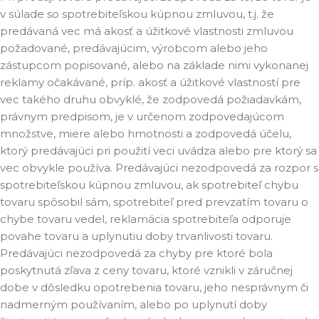
v súlade so spotrebiteľskou kúpnou zmluvou, t.j. že
predávaná vec má akosť a úžitkové vlastnosti zmluvou
požadované, predávajúcim, výrobcom alebo jeho
zástupcom popisované, alebo na základe nimi vykonanej
reklamy očakávané, príp. akosť a úžitkové vlastností pre
vec takého druhu obvyklé, že zodpovedá požiadavkám,
právnym predpisom, je v určenom zodpovedajúcom
množstve, miere alebo hmotnosti a zodpovedá účelu,
ktorý predávajúci pri použití veci uvádza alebo pre ktorý sa
vec obvykle používa. Predávajúci nezodpovedá za rozpor s
spotrebiteľskou kúpnou zmluvou, ak spotrebiteľ chybu
tovaru spôsobil sám, spotrebiteľ pred prevzatím tovaru o
chybe tovaru vedel, reklamácia spotrebiteľa odporuje
povahe tovaru a uplynutiu doby trvanlivosti tovaru.
Predávajúci nezodpovedá za chyby pre ktoré bola
poskytnutá zľava z ceny tovaru, ktoré vznikli v záručnej
dobe v dôsledku opotrebenia tovaru, jeho nesprávnym či
nadmerným používaním, alebo po uplynutí doby