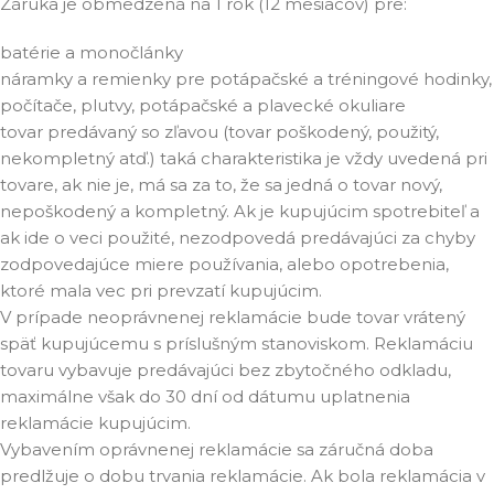
Záruka je obmedzená na 1 rok (12 mesiacov) pre:
batérie a monočlánky
náramky a remienky pre potápačské a tréningové hodinky,
počítače, plutvy, potápačské a plavecké okuliare
tovar predávaný so zľavou (tovar poškodený, použitý,
nekompletný atď.) taká charakteristika je vždy uvedená pri
tovare, ak nie je, má sa za to, že sa jedná o tovar nový,
nepoškodený a kompletný. Ak je kupujúcim spotrebiteľ a
ak ide o veci použité, nezodpovedá predávajúci za chyby
zodpovedajúce miere používania, alebo opotrebenia,
ktoré mala vec pri prevzatí kupujúcim.
V prípade neoprávnenej reklamácie bude tovar vrátený
späť kupujúcemu s príslušným stanoviskom. Reklamáciu
tovaru vybavuje predávajúci bez zbytočného odkladu,
maximálne však do 30 dní od dátumu uplatnenia
reklamácie kupujúcim.
Vybavením oprávnenej reklamácie sa záručná doba
predlžuje o dobu trvania reklamácie. Ak bola reklamácia v