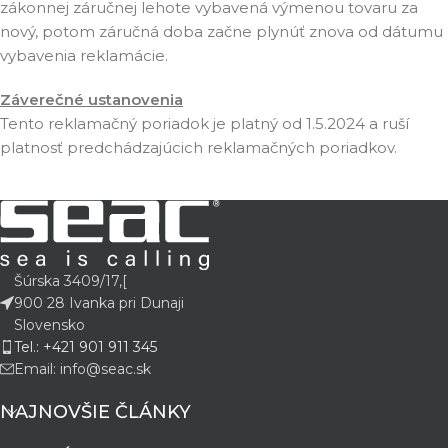
zákonnej záručnej lehote vybavená výmenou tovaru za
nový, potom záručná doba začne plynúť znova od dátumu
vybavenia reklamácie.
Záverečné ustanovenia
Tento reklamačný poriadok je platný od 1.5.2024 a ruší
platnosť predchádzajúcich reklamačných poriadkov.
Šúrska 3409/17,[
900 28 Ivanka pri Dunaji
Slovensko
Tel.: +421 901 911 345
Email: info@seac.sk
NAJNOVŠIE ČLÁNKY