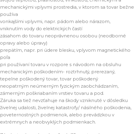
mechanickými vplyvmi prostredia, v ktorom sa tovar bežne
používa
vonkajšími vplyvmi, napr. pádom alebo nárazom,
vniknutím vody do elektrických častí
zásahom do tovaru neoprávnenou osobou (neodborné
opravy alebo úpravy)
prepätím, napr. pri údere blesku, vplyvom magnetického
poľa
pri používaní tovaru v rozpore s návodom na obsluhu
mechanickým poškodením- roztrhnutý, prerezaný,
tepelne poškodený tovar, tovar poškodený
neopatrným neúmerným fyzickým zaobchádzaním,
zámerným poškriabaním vrstiev tovaru a pod.
Záruka sa tiež nevzťahuje na škody vzniknuté v dôsledku
živelnej udalosti, živelnej katastrofy/ násilného poškodenia,
poveternostných podmienok, alebo prevádzkou v
extrémnych a neobvyklých podmienkach.