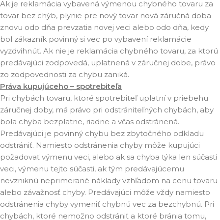
Ak je reklamácia vybavená výmenou chybného tovaru za
tovar bez chýb, plynie pre nový tovar nová záručná doba
znovu odo dňa prevzatia novej veci alebo odo dňa, kedy
bol zákazník povinný si vec po vybavení reklamácie
vyzdvihnúť. Ak nie je reklamácia chybného tovaru, za ktorú
predávajúci zodpovedá, uplatnená v záručnej dobe, právo
zo zodpovednosti za chybu zaniká.
Práva kupujúceho – spotrebiteľa
Pri chybách tovaru, ktoré spotrebiteľ uplatní v priebehu
záručnej doby, má právo pri odstrániteľných chybách, aby
bola chyba bezplatne, riadne a včas odstránená.
Predávajúci je povinný chybu bez zbytočného odkladu
odstrániť. Namiesto odstránenia chyby môže kupujúci
požadovať výmenu veci, alebo ak sa chyba týka len súčasti
veci, výmenu tejto súčasti, ak tým predávajúcemu
nevzniknú neprimerané náklady vzhľadom na cenu tovaru
alebo závažnosť chyby. Predávajúci môže vždy namiesto
odstránenia chyby vymeniť chybnú vec za bezchybnú. Pri
chybách, ktoré nemožno odstrániť a ktoré bránia tomu,