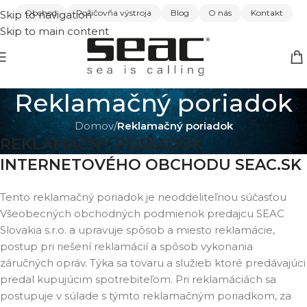
Obchod
Požičovňa výstroja
Blog
O nás
Kontakt
Skip to navigation
Skip to main content
Reklamačný poriadok
Domov
/
Reklamačný poriadok
REKLAMAČNÝ PORIADOK
INTERNETOVÉHO OBCHODU SEAC.SK
Tento reklamačný poriadok je neoddeliteľnou súčasťou
Všeobecných obchodných podmienok predajcu SEAC
Slovakia s.r.o. a upravuje spôsob a miesto reklamácie,
postup pri riešení reklamácií a spôsob vykonania
záručných opráv. Týka sa tovaru a služieb ktoré predávajúci
predal kupujúcim spotrebiteľom. Pri reklamáciách sa
postupuje v súlade s týmto reklamačným poriadkom, za