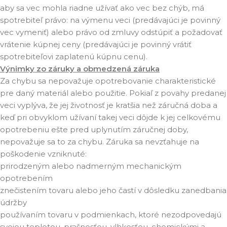
aby sa vec mohla riadne užívať ako vec bez chýb, má
spotrebiteľ právo: na výmenu veci (predávajúci je povinný
vec vymeniť) alebo právo od zmluvy odstúpiť a požadovať
vrátenie kúpnej ceny (predávajúci je povinný vrátiť
spotrebiteľovi zaplatenú kúpnu cenu).
Výnimky zo záruky a obmedzená záruka
Za chybu sa nepovažuje opotrebovanie charakteristické
pre daný materiál alebo použitie. Pokiaľ z povahy predanej
veci vyplýva, že jej životnosť je kratšia než záručná doba a
keď pri obvyklom užívaní takej veci dôjde k jej celkovému
opotrebeniu ešte pred uplynutím záručnej doby,
nepovažuje sa to za chybu. Záruka sa nevzťahuje na
poškodenie vzniknuté:
prirodzeným alebo nadmerným mechanickým
opotrebením
znečistením tovaru alebo jeho častí v dôsledku zanedbania
údržby
používaním tovaru v podmienkach, ktoré nezodpovedajú
svojou teplotou, prašnosťou, vlhkosťou, chemickými a