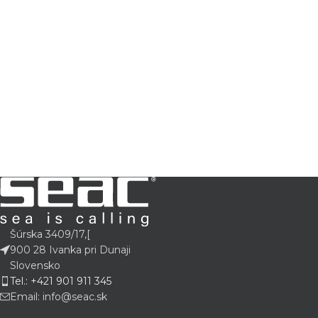
Šúrska 3409/17,[
900 28 Ivanka pri Dunaji
Slovensko
Tel.: +421 901 911 345
Email: info@seac.sk