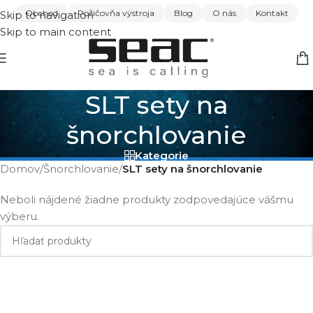
Obchod
Požičovňa výstroja
Blog
O nás
Kontakt
Skip to navigation
Skip to main content
SLT sety na
šnorchlovanie
Kategorie
Domov
/
Šnorchlovanie
/
SLT sety na šnorchlovanie
Neboli nájdené žiadne produkty zodpovedajúce vášmu
výberu.