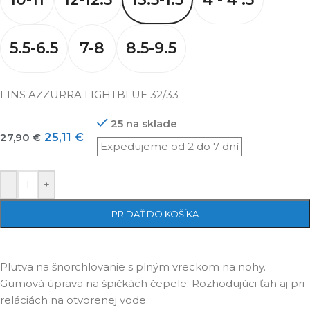
5.5-6.5
7-8
8.5-9.5
FINS AZZURRA LIGHTBLUE 32/33
25 na sklade
25,11
€
27,90
€
-
+
PRIDAŤ DO KOŠÍKA
Plutva na šnorchlovanie s plným vreckom na nohy.
Gumová úprava na špičkách čepele. Rozhodujúci ťah aj pri
reláciách na otvorenej vode.