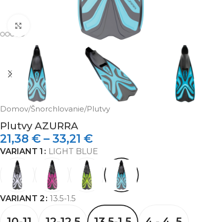
Klikni pre zväčšenie
Domov
/
Šnorchlovanie
/
Plutvy
Plutvy AZURRA
21,38
€
–
33,21
€
VARIANT 1
LIGHT BLUE
VARIANT 2
13.5-1.5
10-11
12-12.5
13.5-1.5
4 - 4 .5