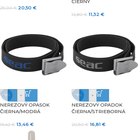
ČIERNY
20,50
€
25,00
€
11,32
€
13,80
€
-
+
-
+
-18%
-18%
NEREZOVÝ OPASOK
NEREZOVÝ OPADOK
ČIERNA/MODRÁ
ČIERNA/STRIEBORNÁ
13,46
€
16,81
€
16,42
€
20,50
€