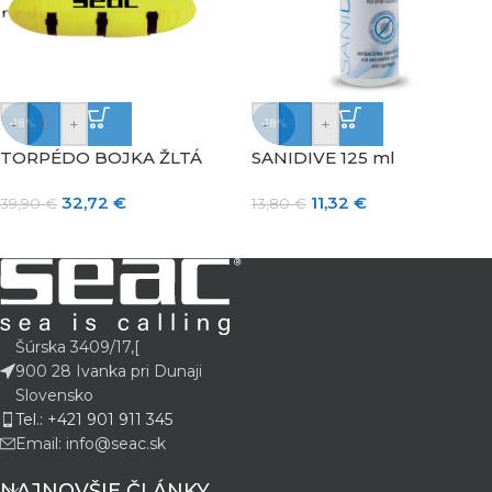
-
+
-
+
-18%
-18%
TORPÉDO BOJKA ŽLTÁ
SANIDIVE 125 ml
32,72
€
11,32
€
39,90
€
13,80
€
Šúrska 3409/17,[
900 28 Ivanka pri Dunaji
Slovensko
Tel.: +421 901 911 345
Email: info@seac.sk
NAJNOVŠIE ČLÁNKY