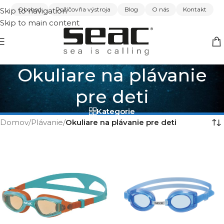
Obchod
Požičovňa výstroja
Blog
O nás
Kontakt
Skip to navigation
Skip to main content
Okuliare na plávanie
pre deti
Kategorie
Domov
/
Plávanie
/
Okuliare na plávanie pre deti