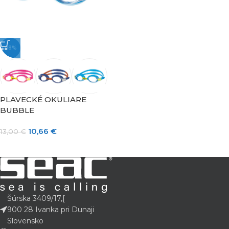
-18%
PLAVECKÉ OKULIARE
BUBBLE
10,66
€
13,00
€
Šúrska 3409/17,[
900 28 Ivanka pri Dunaji
Slovensko