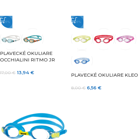
-18%
-18%
PLAVECKÉ OKULIARE
OCCHIALINI RITMO JR
13,94
€
17,00
€
PLAVECKÉ OKULIARE KLEO
6,56
€
8,00
€