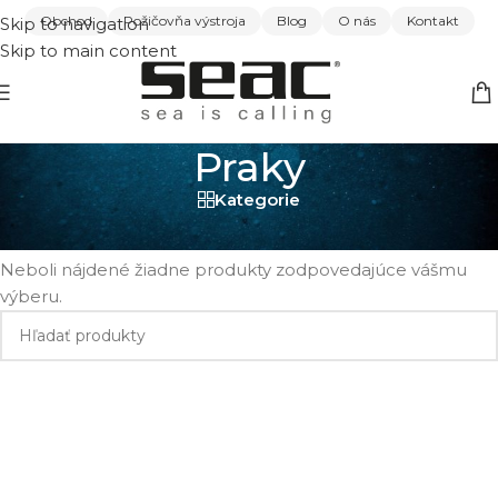
Obchod
Požičovňa výstroja
Blog
O nás
Kontakt
Skip to navigation
Skip to main content
Praky
Kategorie
Domov
/
Lov harpúnou
/
Praky
Neboli nájdené žiadne produkty zodpovedajúce vášmu
výberu.