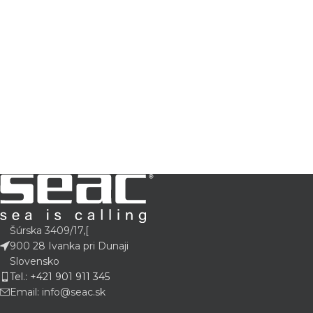
Šúrska 3409/17,[
900 28 Ivanka pri Dunaji
Slovensko
Tel.: +421 901 911 345
Email: info@seac.sk