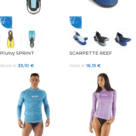
-10%
-5%
Plutvy SPRINT
SCARPETTE REEF
35,10
€
16,15
€
39,00
€
17,00
€