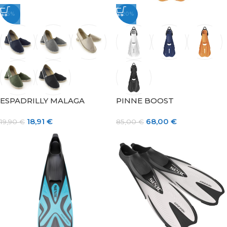
-5%
-20%
ESPADRILLY MALAGA
PINNE BOOST
18,91
€
68,00
€
19,90
€
85,00
€