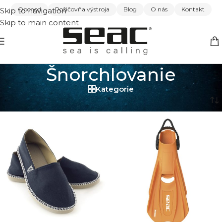
Obchod
Požičovňa výstroja
Blog
O nás
Kontakt
Skip to navigation
Skip to main content
Šnorchlovanie
Kategorie
Domov
/
Šnorchlovanie