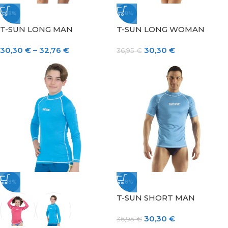
-18%
-18%
T-SUN LONG MAN
T-SUN LONG WOMAN
30,30
€
–
32,76
€
30,30
€
36,95
€
-18%
-18%
T-SUN SHORT MAN
30,30
€
36,95
€