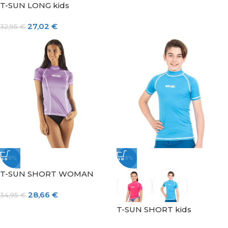
T-SUN LONG kids
27,02
€
32,95
€
-18%
-18%
T-SUN SHORT WOMAN
28,66
€
34,95
€
T-SUN SHORT kids