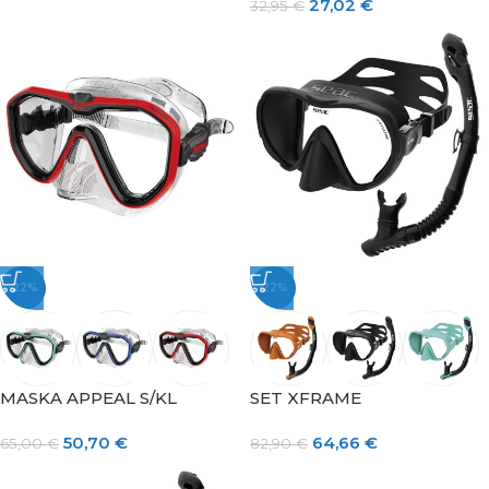
27,02
€
32,95
€
-22%
-22%
MASKA APPEAL S/KL
SET XFRAME
50,70
€
64,66
€
65,00
€
82,90
€