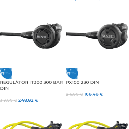
-22%
-22%
REGULÁTOR IT300 300 BAR
PX100 230 DIN
DIN
168,48
€
216,00
€
248,82
€
319,00
€