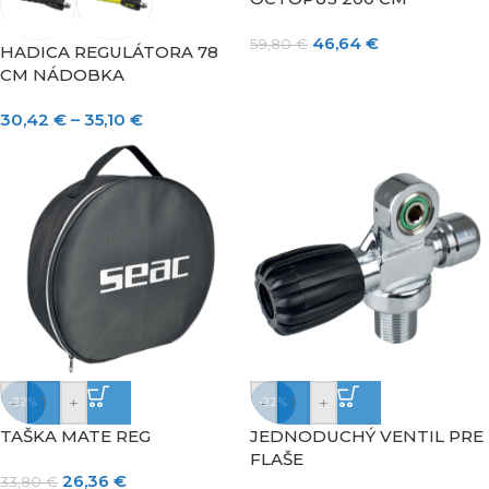
46,64
€
59,80
€
HADICA REGULÁTORA 78
CM NÁDOBKA
30,42
€
–
35,10
€
-
+
-
+
-22%
-22%
TAŠKA MATE REG
JEDNODUCHÝ VENTIL PRE
FLAŠE
26,36
€
33,80
€