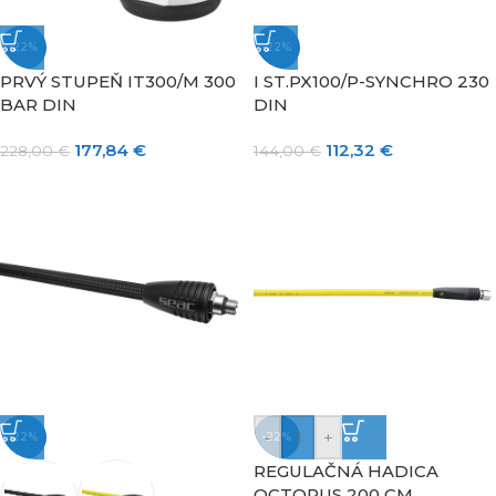
-22%
-22%
PRVÝ STUPEŇ IT300/M 300
I ST.PX100/P-SYNCHRO 230
BAR DIN
DIN
177,84
€
112,32
€
228,00
€
144,00
€
-
+
-22%
-22%
REGULAČNÁ HADICA
OCTOPUS 200 CM