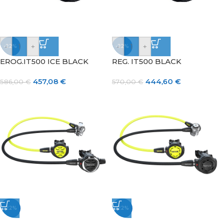
-
+
-
+
-22%
-22%
EROG.IT500 ICE BLACK
REG. IT500 BLACK
457,08
€
444,60
€
586,00
€
570,00
€
-22%
-22%