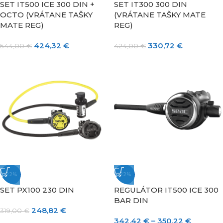
SET IT500 ICE 300 DIN +
SET IT300 300 DIN
OCTO (VRÁTANE TAŠKY
(VRÁTANE TAŠKY MATE
MATE REG)
REG)
424,32
€
330,72
€
544,00
€
424,00
€
-22%
-22%
SET PX100 230 DIN
REGULÁTOR IT500 ICE 300
BAR DIN
248,82
€
319,00
€
342,42
€
–
350,22
€