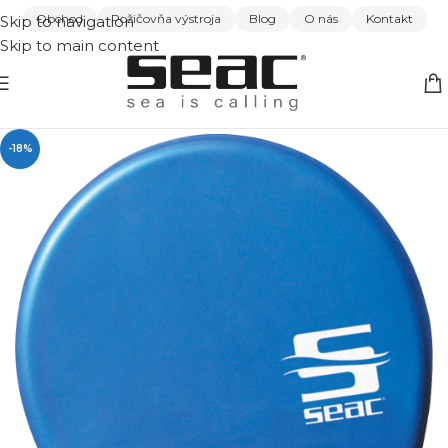
Obchod
Požičovňa výstroja
Blog
O nás
Kontakt
Skip to navigation
Skip to main content
-18%