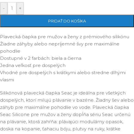
-
+
PRIDAŤ DO KOŠÍKA
Plavecká čiapka pre mužov a ženy z prémiového silikónu
Žiadne záhyby alebo nepríjemné švy pre maximálne
pohodlie
Dostupné v 2 farbách: biela a čierna
Jedna veľkosť pre dospelých
Vhodné pre dospelých s krátkymi alebo stredne dlhými
vlasmi
Silikónová plavecká čiapka Seac je ideálna pre všetkých
dospelých, ktorí milujú plávanie v bazéne. Žiadny šev alebo
záhyb pre maximálne pohodlie vo vode. Plavecká čiapka
Seac Silicone pre mužov a ženy dopĺňa sériu Seac určenú
na plávanie, ktorá zahŕňa: plávajúci modulárny opasok,
doska na kopanie, ťahaciu bóju, plutvy na ruky, krátke