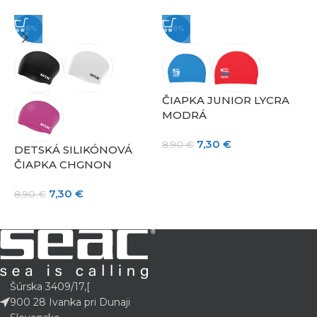
-18%
-18%
J
S
1
ČIAPKA JUNIOR LYCRA
MODRÁ
7,30
€
8,90
€
DETSKÁ SILIKÓNOVÁ
ČIAPKA CHGNON
7,30
€
8,90
€
Šúrska 3409/17,[
900 28 Ivanka pri Dunaji