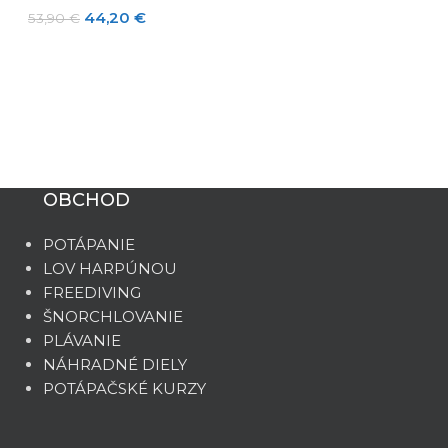
44,20
€
53,90
€
PLAVECKÁ ČIA
STRETCH COM
8,53
€
10,40
€
OBCHOD
POTÁPANIE
LOV HARPÚNOU
FREEDIVING
ŠNORCHLOVANIE
PLÁVANIE
NÁHRADNÉ DIELY
POTÁPAČSKÉ KURZY