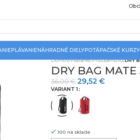
Obc
ANIE
PLÁVANIE
NÁHRADNÉ DIELY
POTÁPAČSKÉ KURZY
Domov
/
Plávanie
/
Príslušenstvo
/
DRY B
DRY BAG MATE 
29,52
€
36,00
€
VARIANT 1
100 na sklade