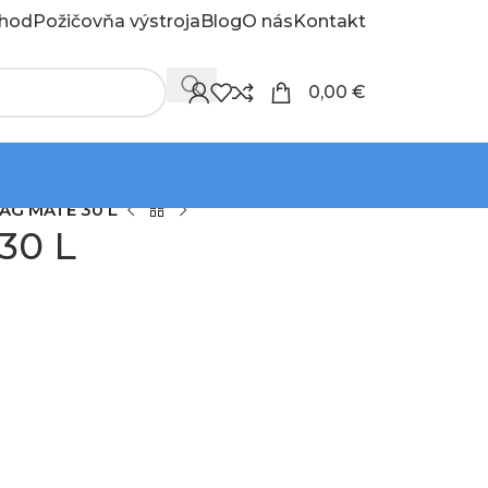
hod
Požičovňa výstroja
Blog
O nás
Kontakt
0,00
€
AG MATE 30 L
30 L