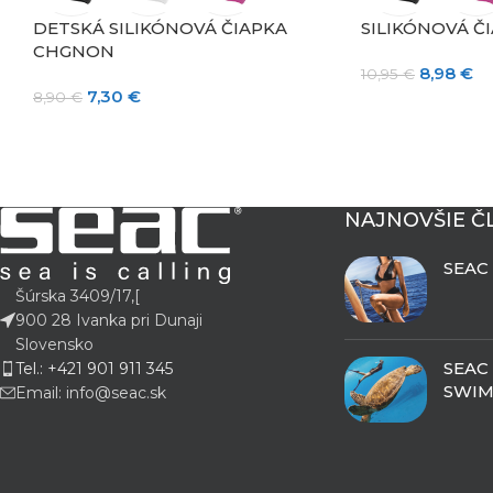
DETSKÁ SILIKÓNOVÁ ČIAPKA
SILIKÓNOVÁ Č
CHGNON
8,98
€
10,95
€
7,30
€
8,90
€
NAJNOVŠIE Č
SEAC
Šúrska 3409/17,[
900 28 Ivanka pri Dunaji
Slovensko
SEAC
Tel.: +421 901 911 345
SWIM
Email: info@seac.sk