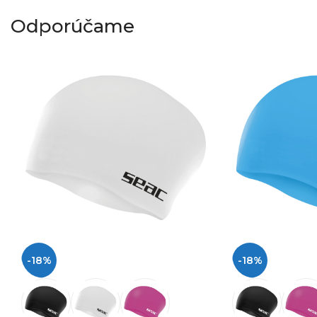
Odporúčame
-18%
-18%