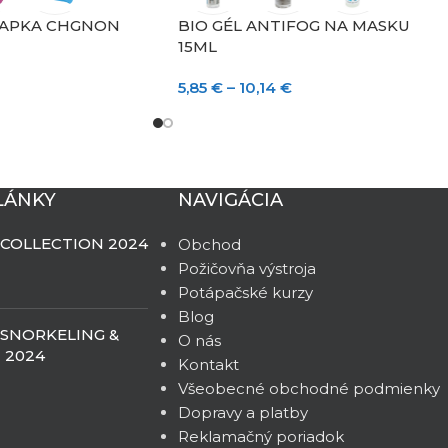
IAPKA CHGNON
BIO GÉL ANTIFOG NA MASKU
15ML
5,85
€
–
10,14
€
LÁNKY
NAVIGÁCIA
 COLLECTION 2024
Obchod
Požičovňa výstroja
Potápačské kurzy
Blog
 SNORKELING &
O nás
 2024
Kontakt
Všeobecné obchodné podmienky
Dopravy a platby
Reklamačný poriadok