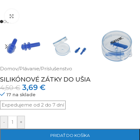
Klikni pre zväčšenie
Domov
/
Plávanie
/
Príslušenstvo
SILIKÓNOVÉ ZÁTKY DO UŠIA
3,69
€
4,50
€
17 na sklade
-
+
PRIDAŤ DO KOŠÍKA