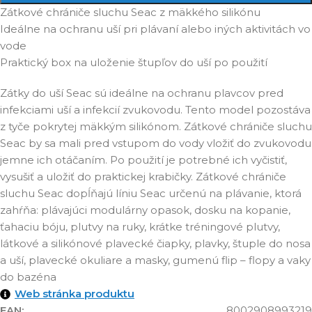
Zátkové chrániče sluchu Seac z mäkkého silikónu
Ideálne na ochranu uší pri plávaní alebo iných aktivitách vo
vode
Praktický box na uloženie štupľov do uší po použití
Zátky do uší Seac sú ideálne na ochranu plavcov pred
infekciami uší a infekcií zvukovodu. Tento model pozostáva
z tyče pokrytej mäkkým silikónom. Zátkové chrániče sluchu
Seac by sa mali pred vstupom do vody vložiť do zvukovodu
jemne ich otáčaním. Po použití je potrebné ich vyčistiť,
vysušiť a uložiť do praktickej krabičky. Zátkové chrániče
sluchu Seac dopĺňajú líniu Seac určenú na plávanie, ktorá
zahŕňa: plávajúci modulárny opasok, dosku na kopanie,
ťahaciu bóju, plutvy na ruky, krátke tréningové plutvy,
látkové a silikónové plavecké čiapky, plavky, štuple do nosa
a uší, plavecké okuliare a masky, gumenú flip – flopy a vaky
do bazéna
Web stránka produktu
EAN:
8002908993219