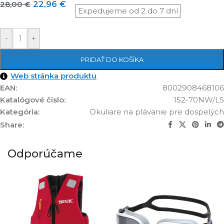
22,96
€
28,00
€
-
+
PRIDAŤ DO KOŠÍKA
Web stránka produktu
EAN:
8002908468106
Katalógové číslo:
152-70NW/LS
Kategória:
Okuliare na plávanie pre dospelých
Share:
Odporúčame