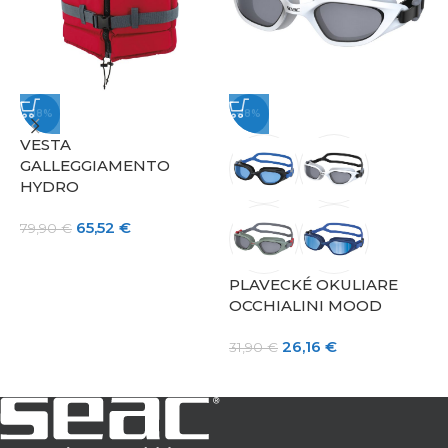
-18%
-18%
VESTA
GALLEGGIAMENTO
HYDRO
65,52
€
79,90
€
PLAVECKÉ OKULIARE
P
OCCHIALINI MOOD
O
26,16
€
31,90
€
2