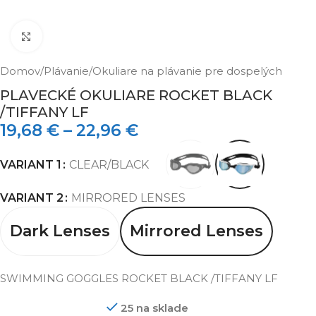
Klikni pre zväčšenie
Domov
/
Plávanie
/
Okuliare na plávanie pre dospelých
PLAVECKÉ OKULIARE ROCKET BLACK
/TIFFANY LF
19,68
€
–
22,96
€
VARIANT 1
CLEAR/BLACK
VARIANT 2
MIRRORED LENSES
Dark Lenses
Mirrored Lenses
SWIMMING GOGGLES ROCKET BLACK /TIFFANY LF
25 na sklade