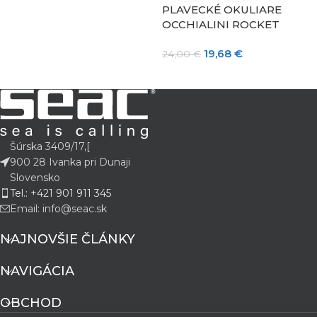
PLAVECKÉ OKULIARE
P
OCCHIALINI ROCKET
O
19,68
€
24,00
€
2
Šúrska 3409/17,[
900 28 Ivanka pri Dunaji
Slovensko
Tel.: +421 901 911 345
Email: info@seac.sk
NAJNOVŠIE ČLÁNKY
NAVIGÁCIA
OBCHOD