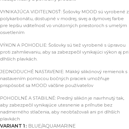
VYNIKAJÚCA VIDITEĽNOSŤ: Šošovky MOOD sú vyrobené z
polykarbonátu, dostupné v modrej, sivej a dymovej farbe
pre lepšiu viditeľnosť vo vnútorných priestoroch s umelým
osvetlením
VÝKON A POHODLIE: Šošovky sú tiež vyrobené s úpravou
proti zahmlievaniu, aby sa zabezpečil vynikajúci výkon aj pri
dlhších plavkách.
JEDNODUCHÉ NASTAVENIE: Mäkký silikónový remienok s
nastavením pomocou bočných praciek umožňuje
prispôsobiť sa MOOD väčšine používateľov
POHODLNÉ A STABILNÉ: Predný silikón je navrhnutý tak,
aby zabezpečil vynikajúce utesnenie a priľnutie bez
nadmerného stlačenia, aby neobťažovali ani pri dlhších
plavkách
VARIANT 1
BLUE/AQUAMARINE