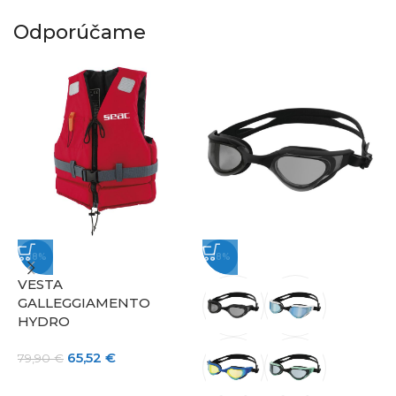
Odporúčame
-18%
-18%
VESTA
GALLEGGIAMENTO
HYDRO
65,52
€
79,90
€