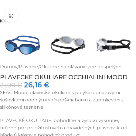
Klikni pre zväčšenie
Domov
/
Plávanie
/
Okuliare na plávanie pre dospelých
PLAVECKÉ OKULIARE OCCHIALINI MOOD
26,16
€
31,90
€
SEAC Mood, plavecké okuliare s polykarbonátovými
šošovkami odolnými voči poškriabaniu a zahmlievaniu,
silikónové tesnenia
PLAVECKÉ OKULIARE: pohodlné a vysoko výkonné,
určené pre príležitostných a pravidelných plavcov, ktorí
hľadajú krásny a pohodlný produkt