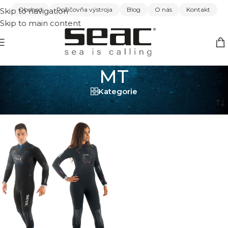
Obchod
Požičovňa výstroja
Blog
O nás
Kontakt
Skip to navigation
Skip to main content
MT
Kategorie
Domov
/
MT