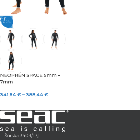
-22%
NEOPRÉN SPACE 5mm –
7mm
341,64
€
–
388,44
€
Šúrska 3409/17,[