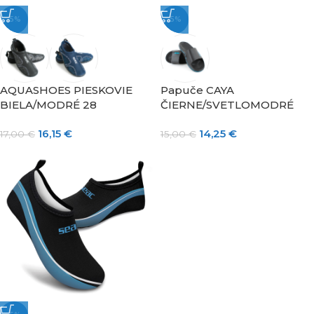
-5%
-5%
AQUASHOES PIESKOVIE
Papuče CAYA
BIELA/MODRÉ 28
ČIERNE/SVETLOMODRÉ
16,15
€
14,25
€
17,00
€
15,00
€