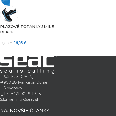
-5%
PLÁŽOVÉ TOPÁNKY SMILE
BLACK
16,15
€
17,00
€
Šúrska 3409/17,[
900 28 Ivanka pri Dunaji
Slovensko
Tel.: +421 901 911 345
Email: info@seac.sk
NAJNOVŠIE ČLÁNKY