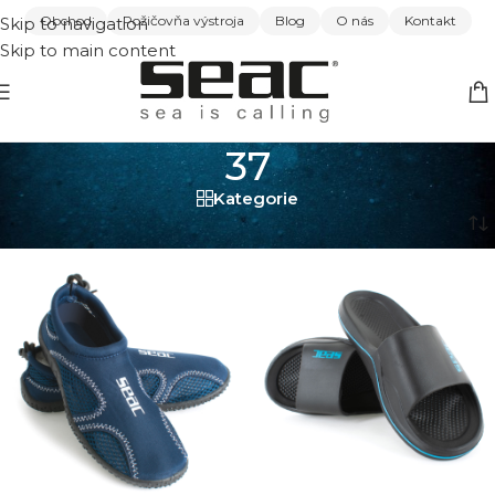
Obchod
Požičovňa výstroja
Blog
O nás
Kontakt
Skip to navigation
Skip to main content
37
Kategorie
Domov
/
37