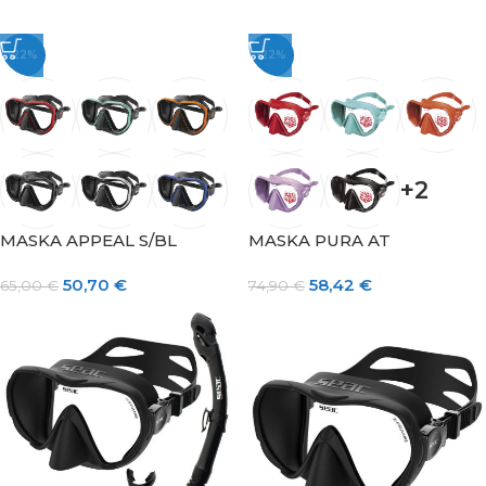
-22%
-22%
+2
MASKA APPEAL S/BL
MASKA PURA AT
50,70
€
58,42
€
65,00
€
74,90
€