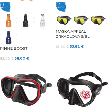
-20%
-22%
MASKA APPEAL
ZRKADLOVÁ S/BL
53,82
€
69,00
€
PINNE BOOST
68,00
€
85,00
€