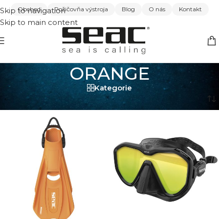
Obchod
Požičovňa výstroja
Blog
O nás
Kontakt
Skip to navigation
Skip to main content
ORANGE
Kategorie
Domov
/
ORANGE