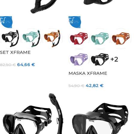
-22%
-22%
SET XFRAME
+2
64,66
€
82,90
€
MASKA XFRAME
42,82
€
54,90
€