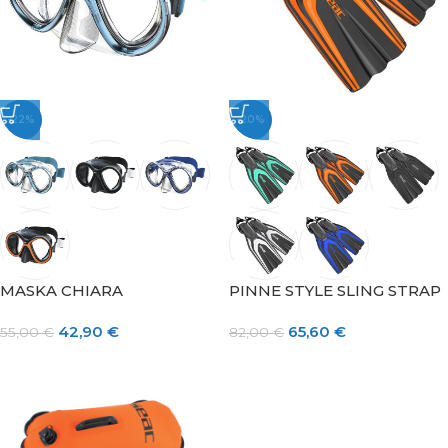
-22%
-20%
MASKA CHIARA
PINNE STYLE SLING STRAP
42,90
€
65,60
€
55,00
€
82,00
€