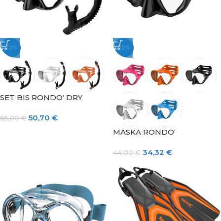
-22%
-22%
SET BIS RONDO‘ DRY
50,70
€
65,00
€
MASKA RONDO‘
34,32
€
44,00
€