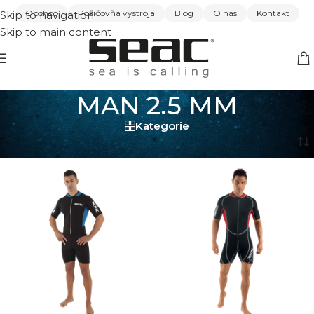
Obchod
Požičovňa výstroja
Blog
O nás
Kontakt
Skip to navigation
Skip to main content
MAN 2.5 MM
Kategorie
Domov
/
MAN 2.5 MM