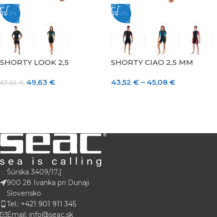
-22%
-22%
SHORTY LOOK 2,5
SHORTY CIAO 2,5 MM
49,63
€
43,52
€
–
45,08
€
63,63
€
Šúrska 3409/17,[
900 28 Ivanka pri Dunaji
Slovensko
Tel.: +421 901 911 345
Email: info@seac.sk