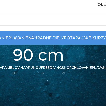
Obc
ANIE
PLÁVANIE
NÁHRADNÉ DIELY
POTÁPAČSKÉ KURZY
90 cm
ÁPANIE
LOV HARPÚNOU
FREEDIVING
ŠNORCHLOVANIE
PLÁVAN
68
47
72
43
Zobraziť
9
12