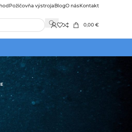
hod
Požičovňa výstroja
Blog
O nás
Kontakt
0,00
€
IE
18
24