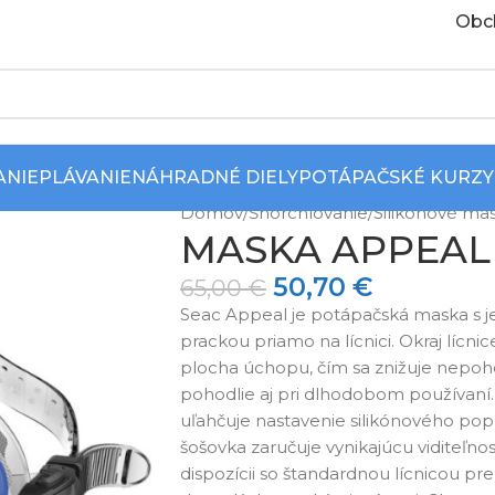
Obc
ANIE
PLÁVANIE
NÁHRADNÉ DIELY
POTÁPAČSKÉ KURZY
Domov
/
Šnorchlovanie
/
Silikónové ma
MASKA APPEAL 
50,70
€
65,00
€
Seac Appeal je potápačská maska ​​s 
prackou priamo na lícnici. Okraj lícnic
plocha úchopu, čím sa znižuje nepoho
pohodlie aj pri dlhodobom používaní
uľahčuje nastavenie silikónového p
šošovka zaručuje vynikajúcu viditeľnos
dispozícii so štandardnou lícnicou pre