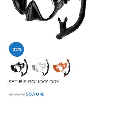
-22%
-22%
SET BIS RONDO‘ DRY
50,70
€
65,00
€
MASKA RONDO
34,32
€
44,00
€