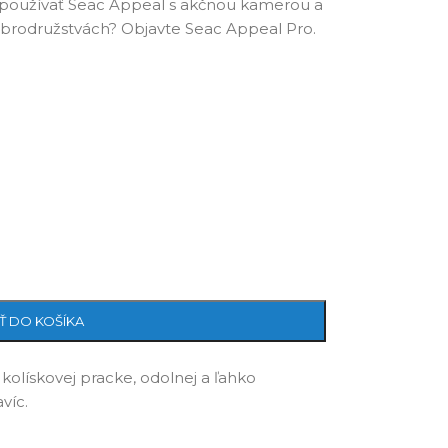
 používať Seac Appeal s akčnou kamerou a
brodružstvách? Objavte Seac Appeal Pro.
Ť DO KOŠÍKA
kolískovej pracke, odolnej a ľahko
víc.