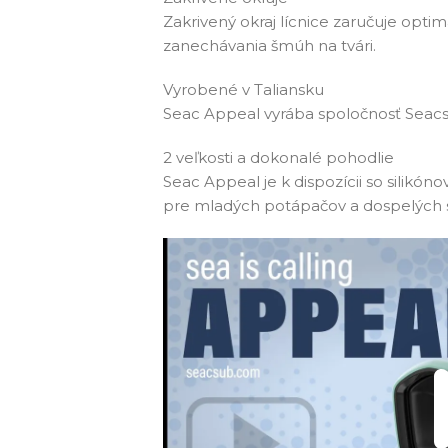
Zakrivený okraj lícnice zaručuje opti
zanechávania šmúh na tvári.
Vyrobené v Taliansku
Seac Appeal vyrába spoločnosť Seacs
2 veľkosti a dokonalé pohodlie
Seac Appeal je k dispozícii so silikóno
pre mladých potápačov a dospelých s