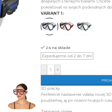
dospelých s tenkými tvárami. Chcete
pokračovať vo svojich podvodných do
VARIANT 1
24 na sklade
-
+
PRIDA
3D pracky
Perfektné nastavenie vďaka novej 3D 
použiteľnej, aj pri nosení hrubých ruka
Zakrivené okraje