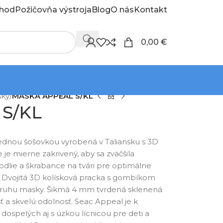
hod
Požičovňa výstroja
Blog
O nás
Kontakt
0,00
€
sky
/
MASKA APPEAL S/KL
S/KL
jednou šošovkou vyrobená v Taliansku s 3D
e je mierne zakrivený, aby sa zväčšila
dlie a škrabance na tvári pre optimálne
. Dvojitá 3D kolísková pracka s gombíkom
opruhu masky. Šikmá 4 mm tvrdená sklenená
ť a skvelú odolnosť. Seac Appeal je k
 dospelých aj s úzkou lícnicou pre deti a