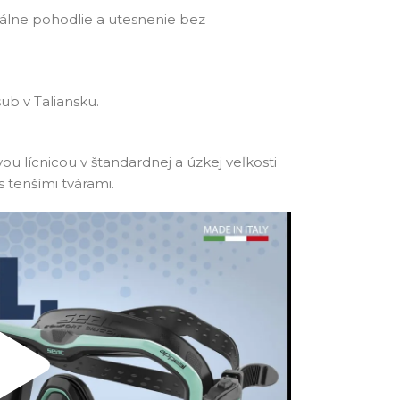
málne pohodlie a utesnenie bez
ub v Taliansku.
vou lícnicou v štandardnej a úzkej veľkosti
 tenšími tvárami.