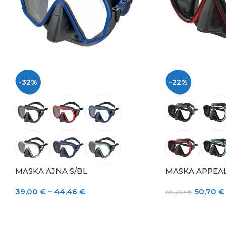
-32%
-22%
MASKA AJNA S/BL
MASKA APPEAL
39,00
€
–
44,46
€
50,70
€
65,00
€