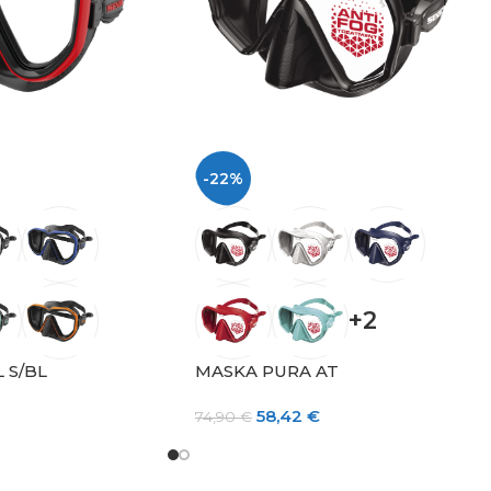
-22%
+2
 S/BL
MASKA PURA AT
58,42
€
74,90
€