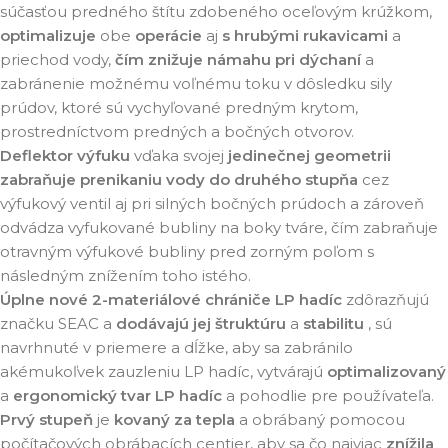
súčasťou predného štítu zdobeného oceľovým krúžkom,
optimalizuje
obe
operácie
aj
s hrubými rukavicami
a
priechod vody,
čím znižuje námahu pri dýchaní
a
zabránenie možnému voľnému toku v dôsledku sily
prúdov, ktoré sú vychyľované predným krytom,
prostredníctvom predných a bočných otvorov.
Deflektor výfuku
vďaka svojej
jedinečnej geometrii
zabraňuje prenikaniu vody do druhého stupňa
cez
výfukový ventil aj pri silných bočných prúdoch a zároveň
odvádza vyfukované bubliny na boky tváre, čím zabraňuje
otravným výfukové bubliny pred zorným poľom s
následným znížením toho istého.
Úplne nové 2-materiálové chrániče LP hadíc
zdôrazňujú
značku SEAC a
dodávajú jej štruktúru
a
stabilitu
, sú
navrhnuté v priemere a dĺžke, aby sa zabránilo
akémukoľvek zauzleniu LP hadíc, vytvárajú
optimalizovaný
a
ergonomický tvar LP hadíc
a pohodlie pre používateľa.
Prvý stupeň
je
kovaný za tepla
a obrábaný pomocou
počítačových obrábacích centier, aby sa čo najviac
znížila