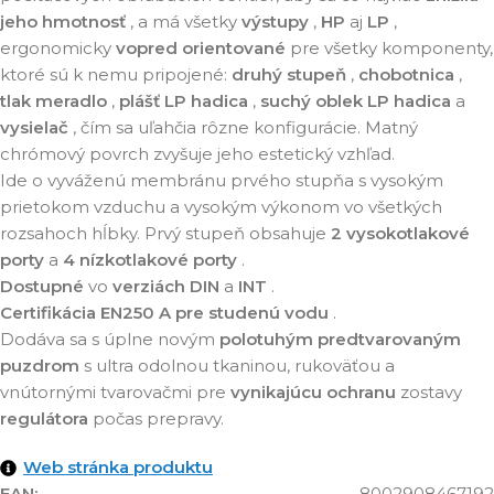
jeho hmotnosť
, a má všetky
výstupy
,
HP
aj
LP
,
ergonomicky
vopred orientované
pre všetky komponenty,
ktoré sú k nemu pripojené:
druhý stupeň
,
chobotnica
,
tlak meradlo
,
plášť LP hadica
,
suchý oblek LP hadica
a
vysielač
, čím sa uľahčia rôzne konfigurácie. Matný
chrómový povrch zvyšuje jeho estetický vzhľad.
Ide o vyváženú membránu prvého stupňa s vysokým
prietokom vzduchu a vysokým výkonom vo všetkých
rozsahoch hĺbky. Prvý stupeň obsahuje
2 vysokotlakové
porty
a
4 nízkotlakové porty
.
Dostupné
vo
verziách
DIN
a
INT
.
Certifikácia EN250 A
pre studenú vodu
.
Dodáva sa s úplne novým
polotuhým predtvarovaným
puzdrom
s ultra odolnou tkaninou, rukoväťou a
vnútornými tvarovačmi pre
vynikajúcu ochranu
zostavy
regulátora
počas prepravy.
Web stránka produktu
EAN:
8002908467192