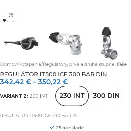
Klikni pre zväčšenie
Domov
/
Potápanie
/
Regulátory, prvé a druhé stupňe, fľaše
REGULÁTOR IT500 ICE 300 BAR DIN
342,42
€
–
350,22
€
230 INT
300 DIN
VARIANT 2
230 INT
REGULATOR IT500 ICE 230 BAR INT
25 na sklade