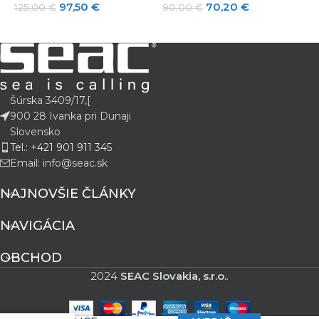
97,50
€
70,20
€
125,00
€
90,00
€
2
Šúrska 3409/17,[
900 28 Ivanka pri Dunaji
Slovensko
Tel.: +421 901 911 345
Email: info@seac.sk
NAJNOVŠIE ČLÁNKY
NAVIGÁCIA
OBCHOD
2024
SEAC Slovakia, s.r.o.
.
REGULÁTOR
342,42
€