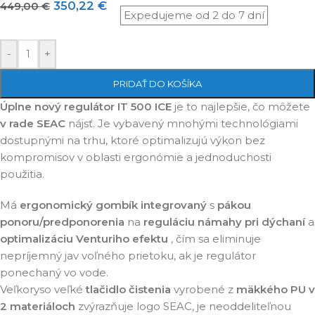
350,22
€
449,00
€
-
+
PRIDAŤ DO KOŠÍKA
Úplne nový regulátor IT 500
ICE
je to najlepšie, čo môžete
v rade SEAC
nájsť. Je vybavený mnohými technológiami
dostupnými na trhu, ktoré optimalizujú výkon bez
kompromisov v oblasti ergonómie a jednoduchosti
použitia.
Má
ergonomický gombík integrovaný
s
pákou
ponoru/predponorenia
na
reguláciu námahy pri dýchaní
a
optimalizáciu Venturiho efektu
, čím sa eliminuje
nepríjemný jav voľného prietoku, ak je regulátor
ponechaný vo vode.
Veľkoryso veľké
tlačidlo čistenia
vyrobené z
mäkkého PU v
2 materiáloch
zvýrazňuje logo SEAC, je neoddeliteľnou