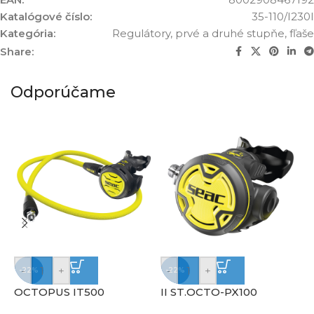
Katalógové číslo:
35-110/I230I
Kategória:
Regulátory, prvé a druhé stupňe, fľaše
Share:
Odporúčame
-
+
-
+
-22%
-22%
OCTOPUS IT500
II ST.OCTO-PX100
P
3