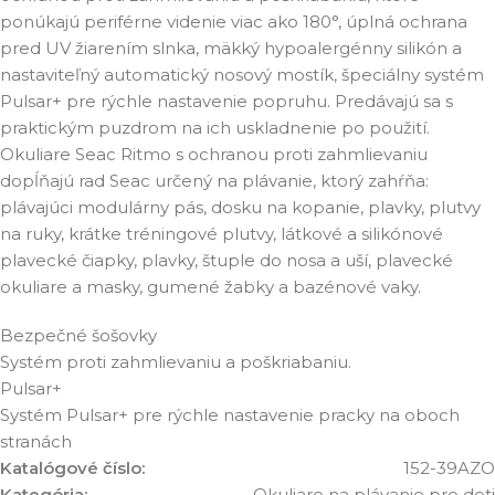
ponúkajú periférne videnie viac ako 180°, úplná ochrana
pred UV žiarením slnka, mäkký hypoalergénny silikón a
nastaviteľný automatický nosový mostík, špeciálny systém
Pulsar+ pre rýchle nastavenie popruhu. Predávajú sa s
praktickým puzdrom na ich uskladnenie po použití.
Okuliare Seac Ritmo s ochranou proti zahmlievaniu
dopĺňajú rad Seac určený na plávanie, ktorý zahŕňa:
plávajúci modulárny pás, dosku na kopanie, plavky, plutvy
na ruky, krátke tréningové plutvy, látkové a silikónové
plavecké čiapky, plavky, štuple do nosa a uší, plavecké
okuliare a masky, gumené žabky a bazénové vaky.
Bezpečné šošovky
Systém proti zahmlievaniu a poškriabaniu.
Pulsar+
Systém Pulsar+ pre rýchle nastavenie pracky na oboch
stranách
Katalógové číslo:
152-39AZO
Kategória:
Okuliare na plávanie pre deti