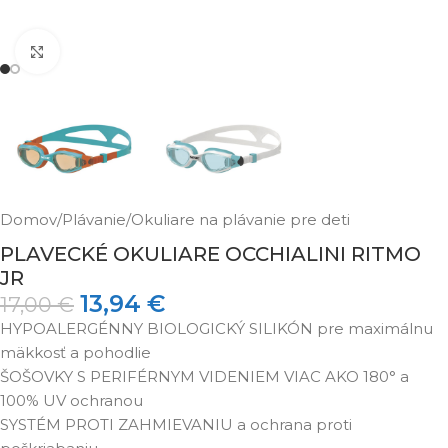
Klikni pre zväčšenie
Domov
/
Plávanie
/
Okuliare na plávanie pre deti
PLAVECKÉ OKULIARE OCCHIALINI RITMO
JR
13,94
€
17,00
€
HYPOALERGÉNNY BIOLOGICKÝ SILIKÓN pre maximálnu
mäkkosť a pohodlie
ŠOŠOVKY S PERIFÉRNYM VIDENIEM VIAC AKO 180° a
100% UV ochranou
SYSTÉM PROTI ZAHMIEVANIU a ochrana proti