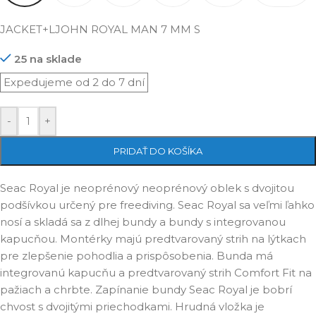
JACKET+LJOHN ROYAL MAN 7 MM S
25 na sklade
-
+
PRIDAŤ DO KOŠÍKA
Seac Royal je neoprénový neoprénový oblek s dvojitou
podšívkou určený pre freediving. Seac Royal sa veľmi ľahko
nosí a skladá sa z dlhej bundy a bundy s integrovanou
kapucňou. Montérky majú predtvarovaný strih na lýtkach
pre zlepšenie pohodlia a prispôsobenia. Bunda má
integrovanú kapucňu a predtvarovaný strih Comfort Fit na
pažiach a chrbte. Zapínanie bundy Seac Royal je bobrí
chvost s dvojitými priechodkami. Hrudná vložka je