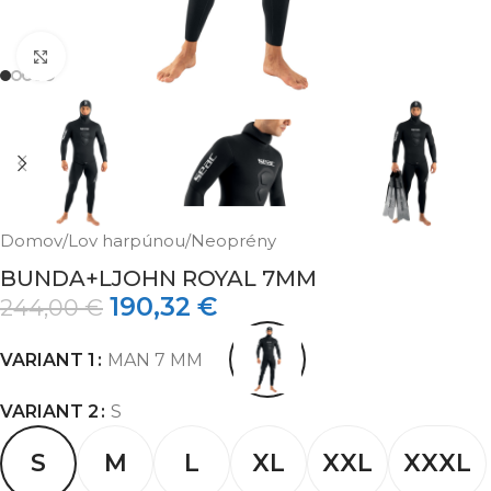
Klikni pre zväčšenie
Domov
/
Lov harpúnou
/
Neoprény
BUNDA+LJOHN ROYAL 7MM
190,32
€
244,00
€
VARIANT 1
MAN 7 MM
VARIANT 2
S
S
M
L
XL
XXL
XXXL