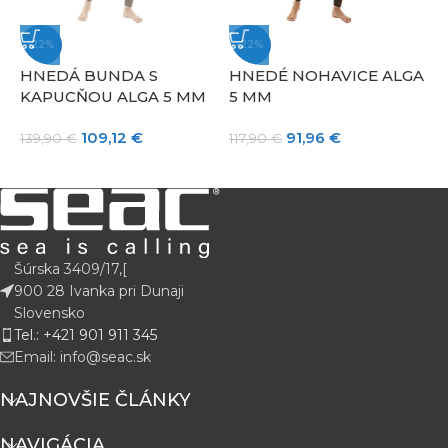
-22%
-22%
HNEDÁ BUNDA S
HNEDÉ NOHAVICE ALGA
KAPUCŇOU ALGA 5 MM
5 MM
109,12
€
91,96
€
139,90
€
117,90
€
5
Šúrska 3409/17,[
900 28 Ivanka pri Dunaji
Slovensko
Tel.: +421 901 911 345
Email: info@seac.sk
NAJNOVŠIE ČLÁNKY
NAVIGÁCIA