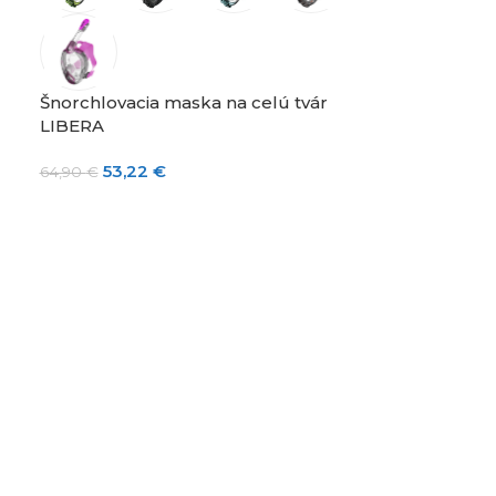
Šnorchlovacia maska na celú tvár
LIBERA
53,22
€
64,90
€