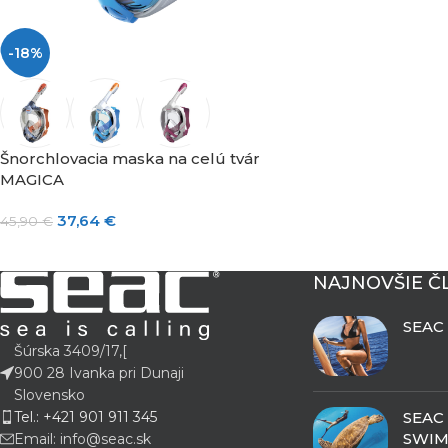
-18%
Šnorchlovacia maska na celú tvár
MAGICA
37,64
€
45,90
€
NAJNOVŠIE Č
SEAC
Šúrska 3409/17,[
900 28 Ivanka pri Dunaji
Slovensko
SEAC
Tel.: +421 901 911 345
SWIM
Email: info@seac.sk