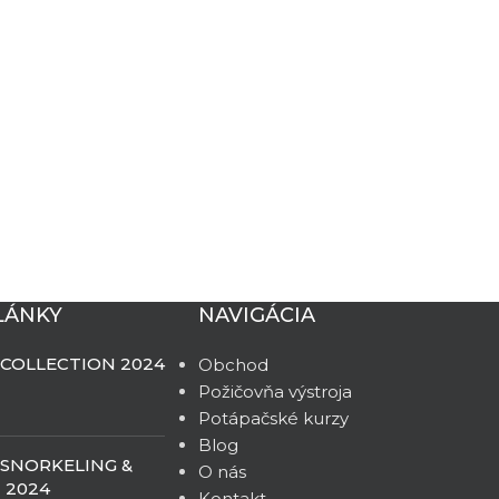
LÁNKY
NAVIGÁCIA
 COLLECTION 2024
Obchod
Požičovňa výstroja
Potápačské kurzy
Blog
 SNORKELING &
O nás
 2024
Kontakt