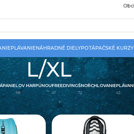
Obc
ANIE
PLÁVANIE
NÁHRADNÉ DIELY
POTÁPAČSKÉ KURZY
L/XL
ÁPANIE
LOV HARPÚNOU
FREEDIVING
ŠNORCHLOVANIE
PLÁVAN
68
47
72
43
Zobraziť
9
12