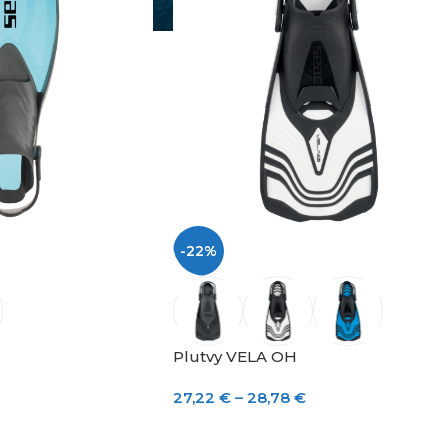
-22%
Plutvy VELA OH
27,22
€
–
28,78
€