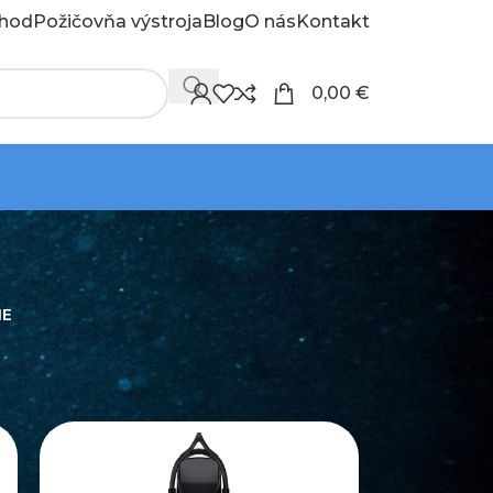
hod
Požičovňa výstroja
Blog
O nás
Kontakt
0,00
€
IE
18
24