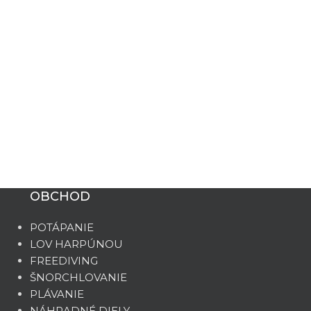
OBCHOD
POTÁPANIE
LOV HARPÚNOU
FREEDIVING
ŠNORCHLOVANIE
PLÁVANIE
NÁHRADNÉ DIELY