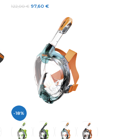
97,60
€
122,00
€
-18%