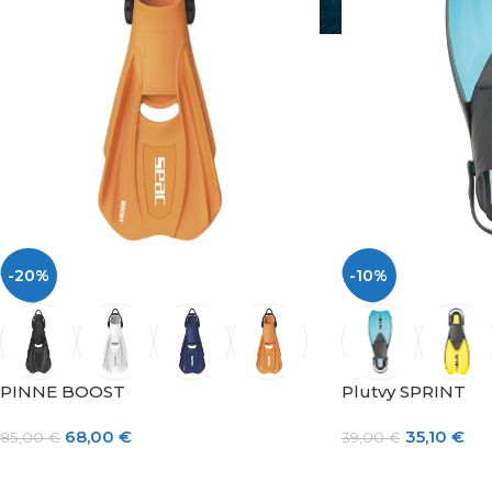
-20%
-10%
PINNE BOOST
Plutvy SPRINT
68,00
€
35,10
€
85,00
€
39,00
€