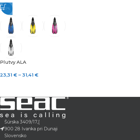
-10%
Plutvy ALA
23,31
€
–
31,41
€
Šúrska 3409/17,[
900 28 Ivanka pri Dunaji
Slovensko