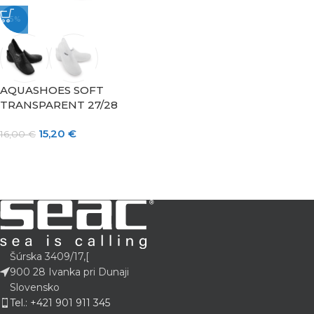
-5%
AQUASHOES SOFT
TRANSPARENT 27/28
15,20
€
16,00
€
Šúrska 3409/17,[
900 28 Ivanka pri Dunaji
Slovensko
Tel.: +421 901 911 345