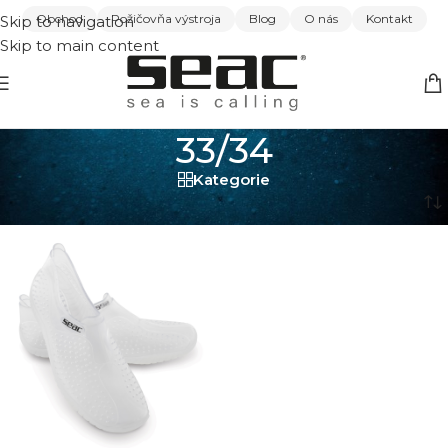
Obchod
Požičovňa výstroja
Blog
O nás
Kontakt
Skip to navigation
Skip to main content
33/34
Kategorie
Domov
/
33/34