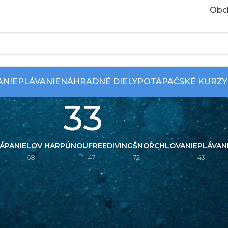
Obc
ANIE
PLÁVANIE
NÁHRADNÉ DIELY
POTÁPAČSKÉ KURZY
33
ÁPANIE
LOV HARPÚNOU
FREEDIVING
ŠNORCHLOVANIE
PLÁVAN
68
47
72
43
Zobraziť
9
12