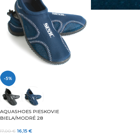
-5%
AQUASHOES PIESKOVIE
BIELA/MODRÉ 28
16,15
€
17,00
€