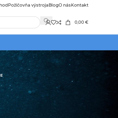
hod
Požičovňa výstroja
Blog
O nás
Kontakt
0,00
€
IE
18
24