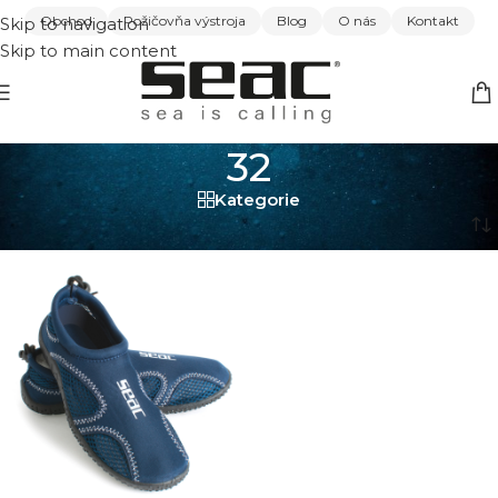
Obchod
Požičovňa výstroja
Blog
O nás
Kontakt
Skip to navigation
Skip to main content
32
Kategorie
Domov
/
32