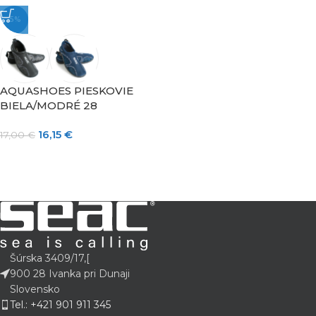
-5%
AQUASHOES PIESKOVIE
BIELA/MODRÉ 28
16,15
€
17,00
€
Šúrska 3409/17,[
900 28 Ivanka pri Dunaji
Slovensko
Tel.: +421 901 911 345