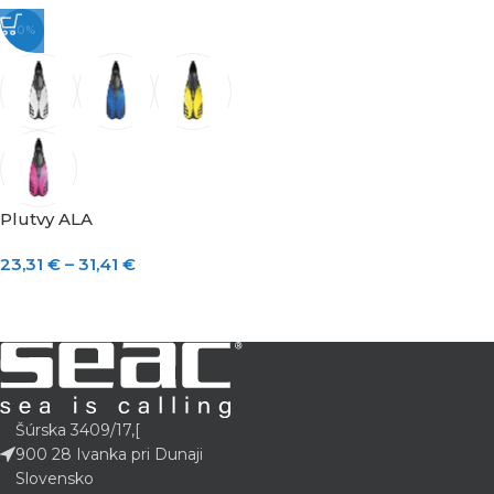
-10%
Plutvy ALA
23,31
€
–
31,41
€
Šúrska 3409/17,[
900 28 Ivanka pri Dunaji
Slovensko