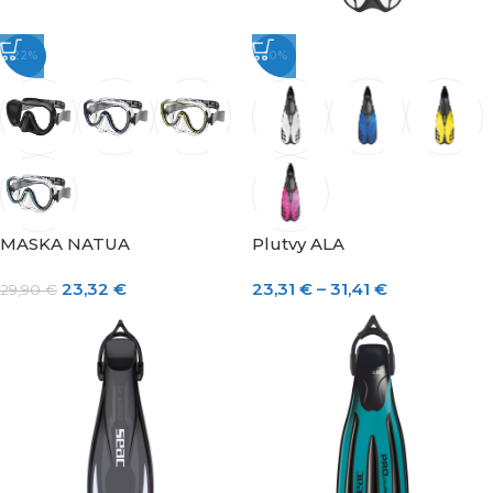
-22%
-10%
MASKA NATUA
Plutvy ALA
23,32
€
23,31
€
–
31,41
€
29,90
€