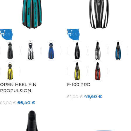
-20%
-20%
OPEN HEEL FIN
F-100 PRO
PROPULSION
49,60
€
62,00
€
66,40
€
83,00
€