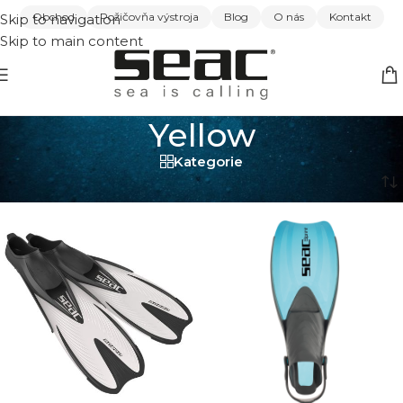
Obchod
Požičovňa výstroja
Blog
O nás
Kontakt
Skip to navigation
Skip to main content
Yellow
Kategorie
Domov
/
Yellow