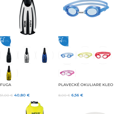
-20%
-18%
FUGA
PLAVECKÉ OKULIARE KLEO
40,80
€
6,56
€
51,00
€
8,00
€