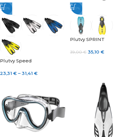
-10%
-10%
Plutvy SPRINT
35,10
€
39,00
€
Plutvy Speed
23,31
€
–
31,41
€