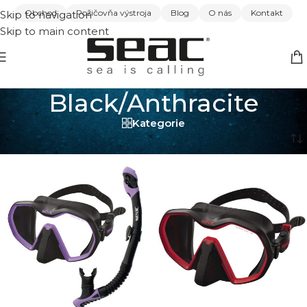
Obchod
Požičovňa výstroja
Blog
O nás
Kontakt
Skip to navigation
Skip to main content
Black/Anthracite
Kategorie
Domov
/
Black/Anthracite