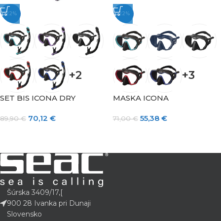
-22%
-22%
+2
+3
SET BIS ICONA DRY
MASKA ICONA
70,12
€
55,38
€
89,90
€
71,00
€
Šúrska 3409/17,[
900 28 Ivanka pri Dunaji
Slovensko