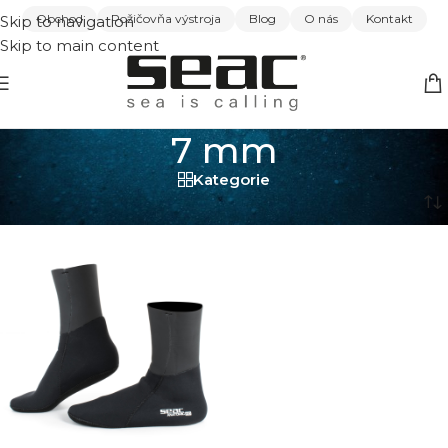
Obchod
Požičovňa výstroja
Blog
O nás
Kontakt
Skip to navigation
Skip to main content
7 mm
Kategorie
Domov
/
7 mm