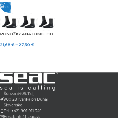
-22%
PONOŽKY ANATOMIC HD
21,68
€
–
27,30
€
Šúrska 3409/17,[
900 28 Ivanka pri Dunaji
Slovensko
Tel.: +421 901 911 345
Email: info@seac.sk