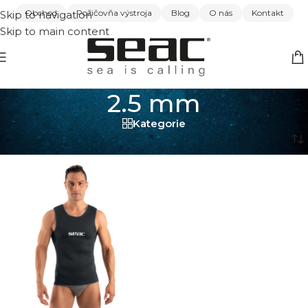
Obchod
Požičovňa výstroja
Blog
O nás
Kontakt
Skip to navigation
Skip to main content
2.5 mm
Kategorie
Domov
/
2.5 mm