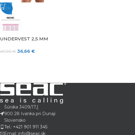
-22%
UNDERVEST 2,5 MM
36,66
€
47,00
€
Šúrska 3409/17,[
900 28 Ivanka pri Dunaji
Slovensko
Tel.: +421 901 911 345
Email: info@seac.sk