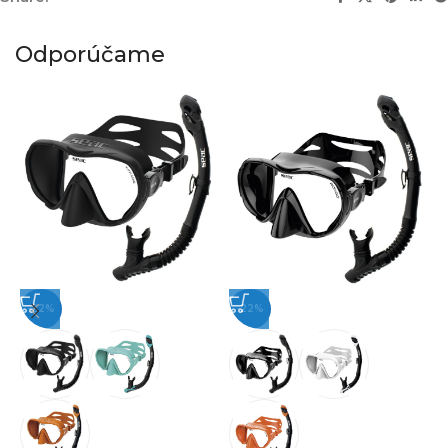
Odporúčame
-22%
-22%