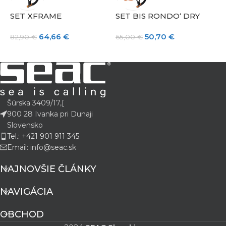
SET XFRAME
SET BIS RONDO‘ DRY
S
64,66
€
50,70
€
82,90
€
65,00
€
3
Šúrska 3409/17,[
900 28 Ivanka pri Dunaji
Slovensko
Tel.: +421 901 911 345
Email: info@seac.sk
NAJNOVŠIE ČLÁNKY
NAVIGÁCIA
OBCHOD