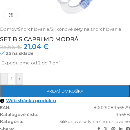
Klikni pre zväčšenie
Domov
/
Šnorchlovanie
/
Silikónové sety na šnorchlovanie
SET BIS CAPRI MD MODRÁ
21,04
€
25,66
€
25 na sklade
-
+
PRIDAŤ DO KOŠÍKA
Web stránka produktu
EAN:
8002908946529
Katalógové číslo:
9465B
Kategória:
Silikónové sety na šnorchlovanie
Share: