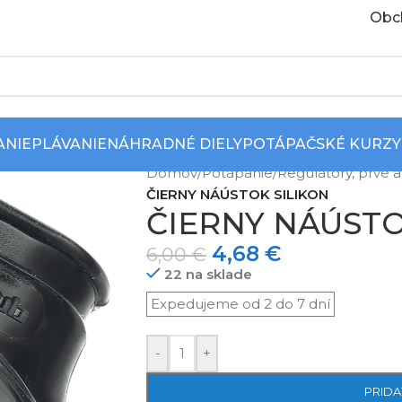
Obc
ANIE
PLÁVANIE
NÁHRADNÉ DIELY
POTÁPAČSKÉ KURZY
Domov
/
Potápanie
/
Regulátory, prvé a
ČIERNY NÁÚSTOK SILIKON
ČIERNY NÁÚSTO
4,68
€
6,00
€
22 na sklade
-
+
PRIDA