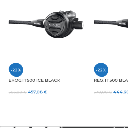
-22%
-22%
EROG.IT500 ICE BLACK
REG. IT500 BL
457,08
€
444,6
586,00
€
570,00
€