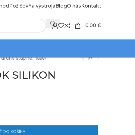
hod
Požičovňa výstroja
Blog
O nás
Kontakt
0,00
€
 druhé stupňe, fľaše
/
K SILIKON
Ť DO KOŠÍKA