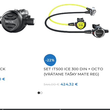
-22%
ACK
SET IT500 ICE 300 DIN + OCTO
(VRÁTANE TAŠKY MATE REG)
0
€
424,32
€
544,00
€