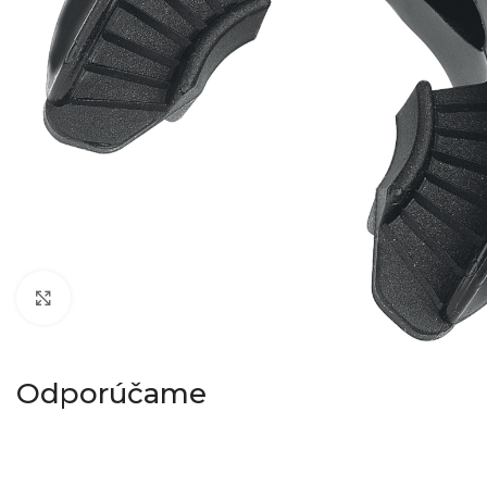
Klikni pre zväčšenie
Odporúčame