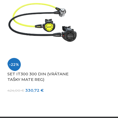
-22%
-22%
SET IT300 300 DIN (VRÁTANE
REGULÁTOR IT3
TAŠKY MATE REG)
248,82
319,00
€
330,72
€
424,00
€