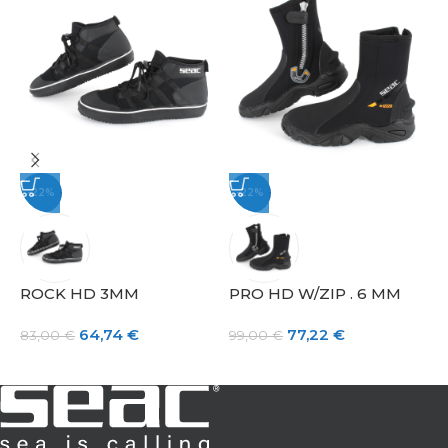
-22%
-22%
ROCK HD 3MM
PRO HD W/ZIP . 6 MM
R
64,74
€
77,22
€
83,00
€
99,00
€
5