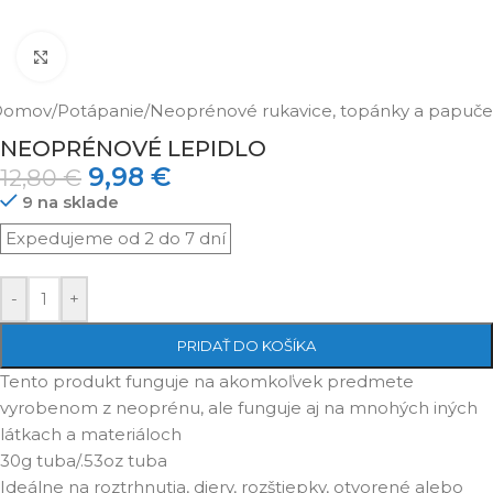
Klikni pre zväčšenie
Domov
/
Potápanie
/
Neoprénové rukavice, topánky a papuče
NEOPRÉNOVÉ LEPIDLO
9,98
€
12,80
€
9 na sklade
-
+
PRIDAŤ DO KOŠÍKA
Tento produkt funguje na akomkoľvek predmete
vyrobenom z neoprénu, ale funguje aj na mnohých iných
látkach a materiáloch
30g tuba/.53oz tuba
Ideálne na roztrhnutia, diery, rozštiepky, otvorené alebo