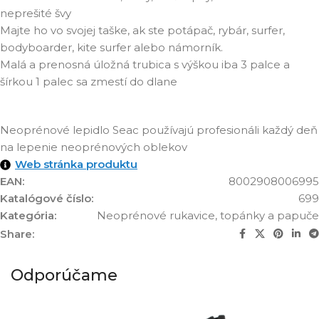
neprešité švy
Majte ho vo svojej taške, ak ste potápač, rybár, surfer,
bodyboarder, kite surfer alebo námorník.
Malá a prenosná úložná trubica s výškou iba 3 palce a
šírkou 1 palec sa zmestí do dlane
Neoprénové lepidlo Seac používajú profesionáli každý deň
na lepenie neoprénových oblekov
Web stránka produktu
EAN:
8002908006995
Katalógové číslo:
699
Kategória:
Neoprénové rukavice, topánky a papuče
Share:
Odporúčame