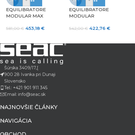
-
+
-
+
-22%
-22%
EQUILIBRATORE
EQUILIBRATORE
MODULAR MAX
MODULAR
J
453,18
€
422,76
€
581,00
€
542,00
€
5
Šúrska 3409/17,[
900 28 Ivanka pri Dunaji
Slovensko
Tel.: +421 901 911 345
Email: info@seac.sk
NAJNOVŠIE ČLÁNKY
NAVIGÁCIA
OBCHOD