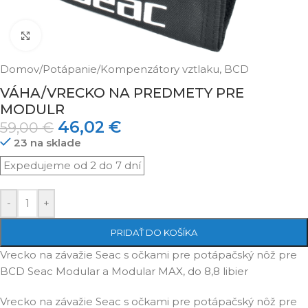
Klikni pre zväčšenie
Domov
/
Potápanie
/
Kompenzátory vztlaku, BCD
VÁHA/VRECKO NA PREDMETY PRE
MODULR
46,02
€
59,00
€
23 na sklade
-
+
PRIDAŤ DO KOŠÍKA
Vrecko na závažie Seac s očkami pre potápačský nôž pre
BCD Seac Modular a Modular MAX, do 8,8 libier
Vrecko na závažie Seac s očkami pre potápačský nôž pre