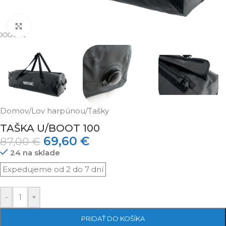
Klikni pre zväčšenie
Domov
/
Lov harpúnou
/
Tašky
TAŠKA U/BOOT 100
69,60
€
87,00
€
24 na sklade
-
+
PRIDAŤ DO KOŠÍKA