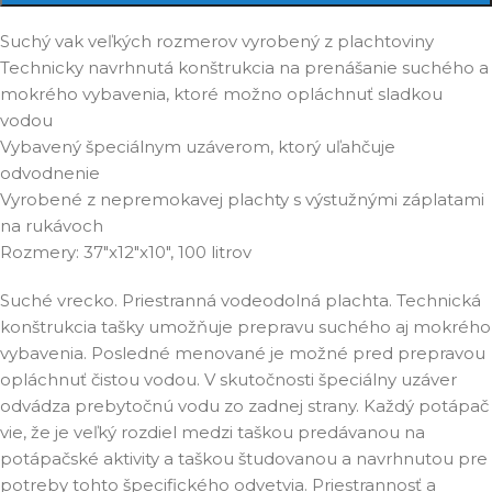
Suchý vak veľkých rozmerov vyrobený z plachtoviny
Technicky navrhnutá konštrukcia na prenášanie suchého a
mokrého vybavenia, ktoré možno opláchnuť sladkou
vodou
Vybavený špeciálnym uzáverom, ktorý uľahčuje
odvodnenie
Vyrobené z nepremokavej plachty s výstužnými záplatami
na rukávoch
Rozmery: 37"x12"x10", 100 litrov
Suché vrecko. Priestranná vodeodolná plachta. Technická
konštrukcia tašky umožňuje prepravu suchého aj mokrého
vybavenia. Posledné menované je možné pred prepravou
opláchnuť čistou vodou. V skutočnosti špeciálny uzáver
odvádza prebytočnú vodu zo zadnej strany. Každý potápač
vie, že je veľký rozdiel medzi taškou predávanou na
potápačské aktivity a taškou študovanou a navrhnutou pre
potreby tohto špecifického odvetvia. Priestrannosť a