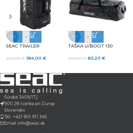
-
+
-
+
-20%
-20%
SEAC TRAILER
TAŠKA U/BOOT 130
U
184,00
€
83,20
€
230,00
€
104,00
€
7
Šúrska 3409/17,[
900 28 Ivanka pri Dunaji
Slovensko
Tel.: +421 901 911 345
Email: info@seac.sk