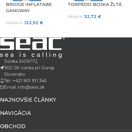
BRIDGE INFLATABE
TORPÉDO BOJKA ŽLTÁ
L
GANGWAY
P
32,72
€
39,90
€
122,92
€
149,90
€
6
Šúrska 3409/17,[
900 28 Ivanka pri Dunaji
Slovensko
Tel.: +421 901 911 345
Email: info@seac.sk
NAJNOVŠIE ČLÁNKY
NAVIGÁCIA
OBCHOD