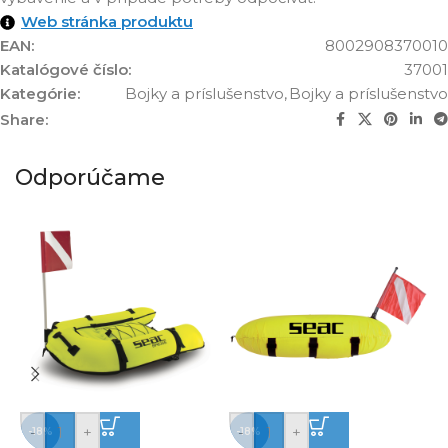
Web stránka produktu
EAN:
8002908370010
Katalógové číslo:
37001
Kategórie:
Bojky a príslušenstvo
,
Bojky a príslušenstvo
Share:
Odporúčame
-
+
-
+
-18%
-18%