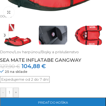
Klikni pre zväčšenie
Domov
/
Lov harpúnou
/
Bojky a príslušenstvo
SEA MATE INFLATABE GANGWAY
104,88
€
127,90
€
25 na sklade
-
+
PRIDAŤ DO KOŠÍKA