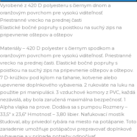
Vyrobené z 420 D polyesteru s čiernym dnom a
oranžovým povrchom pre vysokú viditeľnosť
Priestranné vrecko na prednej časti
Elastické bočné popruhy s poistkou na suchý zips na
pripevnenie oštepov a oštepov
Materiály – 420 D polyester s čiernym spodkom a
oranžovým povrchom pre vysokú viditeľnosť. Priestranné
vrecko na prednej časti. Elastické bočné popruhy s
poistkou na suchý zips na pripevnenie oštepov a oštepov.
7 D-krúžkov pod kýlom na ťahanie, kotvenie alebo
upevnenie doplnkového vybavenia. 2 rukoväte na luku na
použitie pri manipulácii. 3 vzduchové komory z PVC, každá
nezávislá, aby bola zaručená maximálna bezpečnosť. 1
Alpha vlajka na prove. Dodáva sa s pumpou Rozmery –
33,5" x 23,6" Hmotnosť – 3,80 libier. Nafukovací mostík
študoval, aby priviedol rybára na miesto na potápanie. Toto
zariadenie umožňuje potápačovi prepravovať doplnkové
vybavenie a v prípade potreby odpočívať.